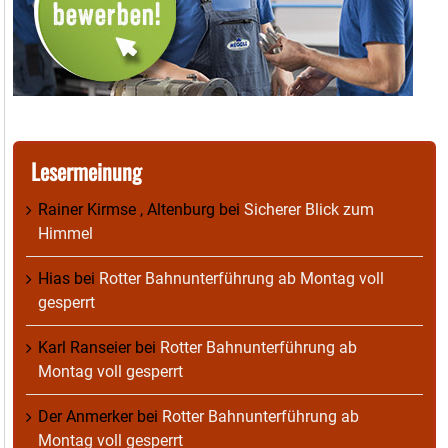
Lesermeinung
Rainer Kirmse , Altenburg
bei
Sicherer Blick zum
Himmel
Hias
bei
Rotter Bahnunterführung ab Montag voll
gesperrt
Karl Ranseier
bei
Rotter Bahnunterführung ab
Montag voll gesperrt
Der Anmerker
bei
Rotter Bahnunterführung ab
Montag voll gesperrt