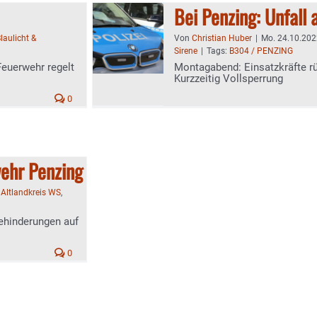
Bei Penzing: Unfall
laulicht &
Von
Christian Huber
|
Mo. 24.10.202
Sirene
|
Tags:
B304 / PENZING
Feuerwehr regelt
Montagabend: Einsatzkräfte r
Kurzzeitig Vollsperrung
0
wehr Penzing
:
Altlandkreis WS
,
Behinderungen auf
0