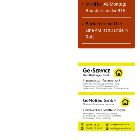
Michl
bei
Ab Montag:
Baustelle an der B15
Bäckereifreund
bei
Eine Ära ist zu Ende in
Rott