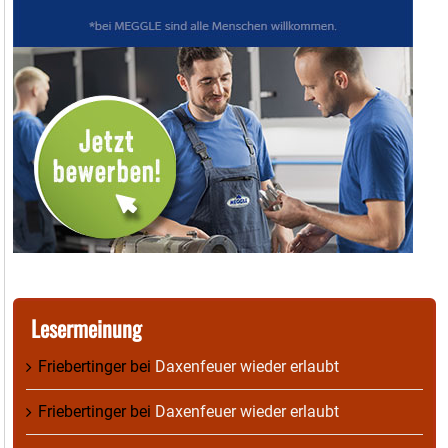
Lesermeinung
Friebertinger
bei
Daxenfeuer wieder erlaubt
Friebertinger
bei
Daxenfeuer wieder erlaubt