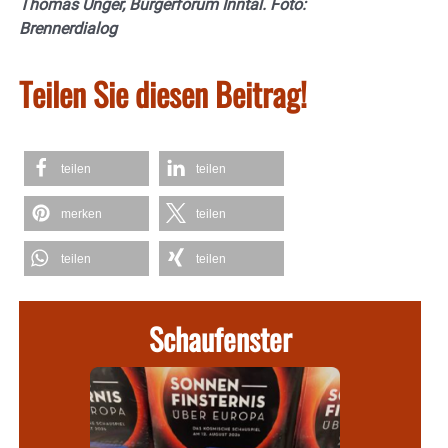
Thomas Unger, Bürgerforum Inntal. Foto:
Brennerdialog
Teilen Sie diesen Beitrag!
teilen
teilen
merken
teilen
teilen
teilen
Schaufenster