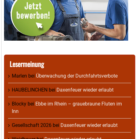
Lesermeinung
Marlen
bei
Überwachung der Durchfahrtsverbote
HAUBELINCHEN
bei
Daxenfeuer wieder erlaubt
Blocky
bei
Ebbe im Rhein – grauebraune Fluten im
Inn
Gesellschaft 2026
bei
Daxenfeuer wieder erlaubt