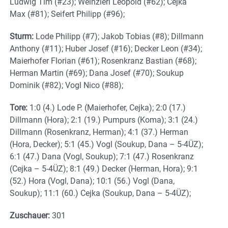
Ludwig Tim (#23); Weinzierl Leopold (#62); Cejka
Max (#81); Seifert Philipp (#96);
Sturm:
Lode Philipp (#7); Jakob Tobias (#8); Dillmann
Anthony (#11); Huber Josef (#16); Decker Leon (#34);
Maierhofer Florian (#61); Rosenkranz Bastian (#68);
Herman Martin (#69); Dana Josef (#70); Soukup
Dominik (#82); Vogl Nico (#88);
Tore:
1:0 (4.) Lode P. (Maierhofer, Cejka); 2:0 (17.)
Dillmann (Hora); 2:1 (19.) Pumpurs (Koma); 3:1 (24.)
Dillmann (Rosenkranz, Herman); 4:1 (37.) Herman
(Hora, Decker); 5:1 (45.) Vogl (Soukup, Dana – 5-4ÜZ);
6:1 (47.) Dana (Vogl, Soukup); 7:1 (47.) Rosenkranz
(Cejka – 5-4ÜZ); 8:1 (49.) Decker (Herman, Hora); 9:1
(52.) Hora (Vogl, Dana); 10:1 (56.) Vogl (Dana,
Soukup); 11:1 (60.) Cejka (Soukup, Dana – 5-4ÜZ);
Zuschauer:
301