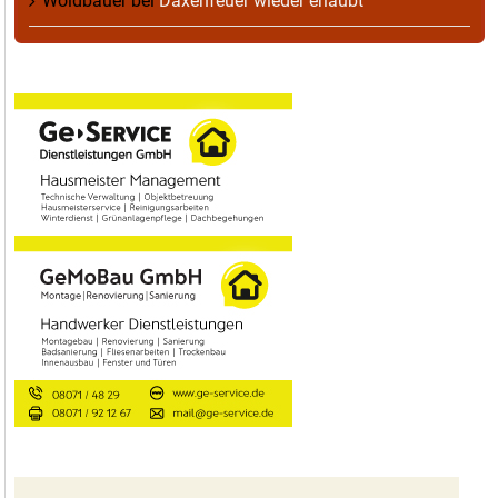
Woidbauer
bei
Daxenfeuer wieder erlaubt