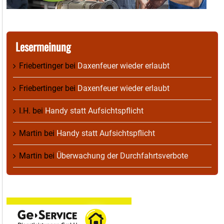
Lesermeinung
Friebertinger
bei
Daxenfeuer wieder erlaubt
Friebertinger
bei
Daxenfeuer wieder erlaubt
I.H.
bei
Handy statt Aufsichtspflicht
Martin
bei
Handy statt Aufsichtspflicht
Martin
bei
Überwachung der Durchfahrtsverbote