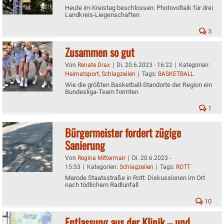
Heute im Kreistag beschlossen: Photovoltaik für drei
Landkreis-Liegenschaften
3
Zusammen so gut
Von
Renate Drax
|
Di. 20.6.2023 - 16:22
|
Kategorien:
Heimatsport
,
Schlagzeilen
|
Tags:
BASKETBALL
Wie die größten Basketball-Standorte der Region ein
Bundesliga-Team formten
1
Bürgermeister fordert zügige
Sanierung
Von
Regina Mittermair
|
Di. 20.6.2023 -
15:53
|
Kategorien:
Schlagzeilen
|
Tags:
ROTT
Marode Staatsstraße in Rott: Diskussionen im Ort
nach tödlichem Radlunfall
10
Entlassung aus der Klinik – und