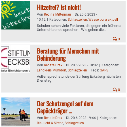
Hitzefrei? Ist nicht!
Von
Regina Mittermair
|
Di. 20.6.2023 -
10:12
|
Kategorien:
Schlagzeilen
,
Wasserburg aktuell
Schulen sehen viele Faktoren, die gegen ein früheres
Unterrichtsende sprechen - Wie gehen die
Einrichtungen mit der Hitze um?
3
Beratung für Menschen mit
Behinderung
Von
Renate Drax
|
Di. 20.6.2023 - 10:02
|
Kategorien:
Landkreis Mühldorf
,
Schlagzeilen
|
Tags:
GARS
Außensprechstunde der Stiftung Ecksberg nächsten
Dienstag
0
Der Schutzengel auf dem
Gepäckträger …
Von
Renate Drax
|
Di. 20.6.2023 - 9:44
|
Kategorien:
Blaulicht & Sirene
,
Schlagzeilen