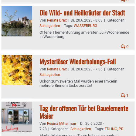
Die Wild- und Heilkräuter der Stadt
Von
Renate Drax
|
Di. 20.6.2023 - 8:03
|
Kategorien:
Schlagzeilen
|
Tags:
WASSERBURG
Offene Themenführung am ersten Juli-Wochenende
in Wasserburg
0
Mysteriöser Wiederholungs-Fall
Von
Renate Drax
|
Di. 20.6.2023 - 7:36
|
Kategorien:
Schlagzeilen
Schon zum zweiten Mal wurden einer Imkerin
mehrere Bienenstöcke zerstört
1
Tag der offenen Tür bei Bauelemente
Maier
Von
Regina Mittermair
|
Di. 20.6.2023 -
7:28
|
Kategorien:
Schlagzeilen
|
Tags:
EDLING
,
PR
Martin Maier und sein Team haben ein buntes