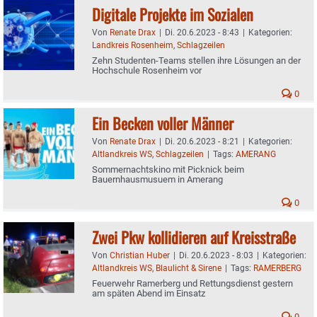
Digitale Projekte im Sozialen
Von
Renate Drax
|
Di. 20.6.2023 - 8:43
|
Kategorien:
Landkreis Rosenheim
,
Schlagzeilen
Zehn Studenten-Teams stellen ihre Lösungen an der
Hochschule Rosenheim vor
0
Ein Becken voller Männer
Von
Renate Drax
|
Di. 20.6.2023 - 8:21
|
Kategorien:
Altlandkreis WS
,
Schlagzeilen
|
Tags:
AMERANG
Sommernachtskino mit Picknick beim
Bauernhausmusuem in Amerang
0
Zwei Pkw kollidieren auf Kreisstraße
Von
Christian Huber
|
Di. 20.6.2023 - 8:03
|
Kategorien:
Altlandkreis WS
,
Blaulicht & Sirene
|
Tags:
RAMERBERG
Feuerwehr Ramerberg und Rettungsdienst gestern
am späten Abend im Einsatz
0