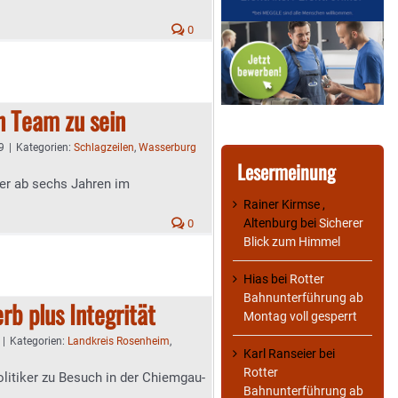
0
n Team zu sein
9
|
Kategorien:
Schlagzeilen
,
Wasserburg
Lesermeinung
er ab sechs Jahren im
Rainer Kirmse ,
Altenburg
bei
Sicherer
0
Blick zum Himmel
Hias
bei
Rotter
Bahnunterführung ab
rb plus Integrität
Montag voll gesperrt
|
Kategorien:
Landkreis Rosenheim
,
Karl Ranseier
bei
Rotter
litiker zu Besuch in der Chiemgau-
Bahnunterführung ab