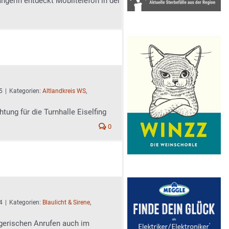
gerin entdeckt Mobiltelefon in der
5
|
Kategorien:
Altlandkreis WS
,
ung für die Turnhalle Eiselfing
0
4
|
Kategorien:
Blaulicht & Sirene
,
ügerischen Anrufen auch im