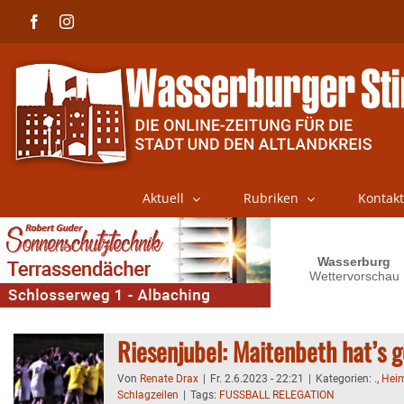
Skip
Facebook
Instagram
to
content
Aktuell
Rubriken
Kontakt
Riesenjubel: Maitenbeth hat’s g
Von
Renate Drax
|
Fr. 2.6.2023 - 22:21
|
Kategorien:
.
,
Heim
Schlagzeilen
|
Tags:
FUSSBALL RELEGATION