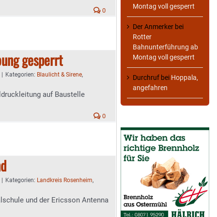
Montag voll gesperrt
0
Der Anmerker
bei
Rotter
Bahnunterführung ab
bung gesperrt
Montag voll gesperrt
|
Kategorien:
Blaulicht & Sirene
,
Durchruf
bei
Hoppala,
angefahren
druckleitung auf Baustelle
0
nd
|
Kategorien:
Landkreis Rosenheim
,
alschule und der Ericsson Antenna