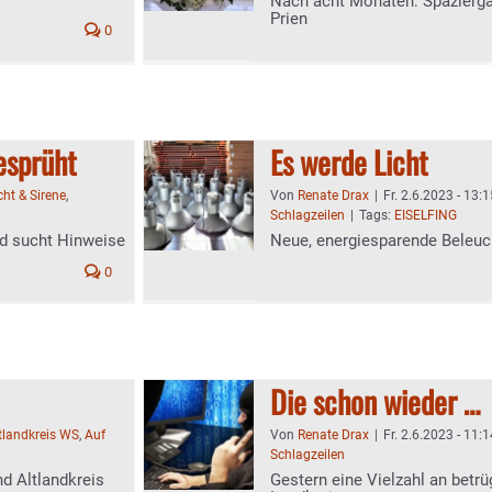
Nach acht Monaten: Spaziergän
Prien
0
esprüht
Es werde Licht
cht & Sirene
,
Von
Renate Drax
|
Fr. 2.6.2023 - 13:1
Schlagzeilen
|
Tags:
EISELFING
nd sucht Hinweise
Neue, energiesparende Beleucht
0
Die schon wieder …
tlandkreis WS
,
Auf
Von
Renate Drax
|
Fr. 2.6.2023 - 11:1
Schlagzeilen
nd Altlandkreis
Gestern eine Vielzahl an betr