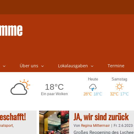
Über uns
Lokalausgaben
Termine
eschafft!
JA, wir sind zurück
atsport
,
Von
Regina Mittermair
|
Fr. 2.6.2023 
Großes Reopening des Lychee´