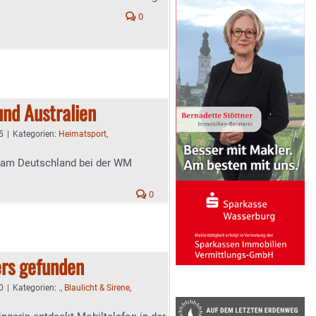
0
nd Australien
5
|
Kategorien:
Heimatsport
,
Team Deutschland bei der WM
0
rs gefunden
0
|
Kategorien:
.
,
Blaulicht & Sirene
,