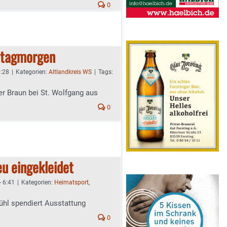
0
itagmorgen
8:28
|
Kategorien:
Altlandkreis WS
|
Tags:
r Braun bei St. Wolfgang aus
0
u eingekleidet
- 6:41
|
Kategorien:
Heimatsport
,
ühl spendiert Ausstattung
0