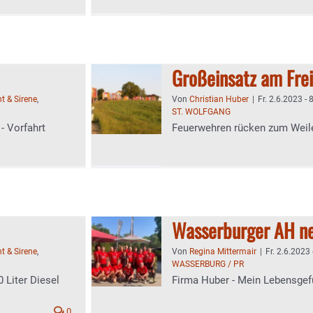
Großeinsatz am Fre
ht & Sirene
,
Von
Christian Huber
|
Fr. 2.6.2023 - 
ST. WOLFGANG
- Vorfahrt
Feuerwehren rücken zum Weile
Wasserburger AH ne
ht & Sirene
,
Von
Regina Mittermair
|
Fr. 2.6.2023 
WASSERBURG / PR
0 Liter Diesel
Firma Huber - Mein Lebensgef
0