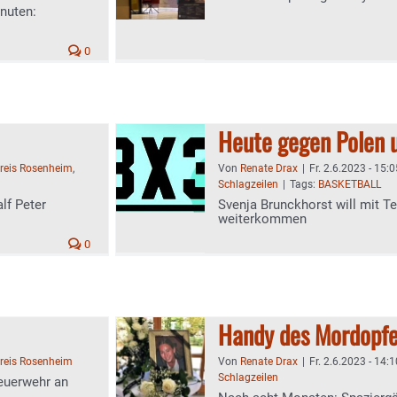
inuten:
0
Heute gegen Polen u
reis Rosenheim
,
Von
Renate Drax
|
Fr. 2.6.2023 - 15:0
Schlagzeilen
|
Tags:
BASKETBALL
lf Peter
Svenja Brunckhorst will mit 
weiterkommen
0
Handy des Mordopfe
reis Rosenheim
Von
Renate Drax
|
Fr. 2.6.2023 - 14:1
Schlagzeilen
euerwehr an