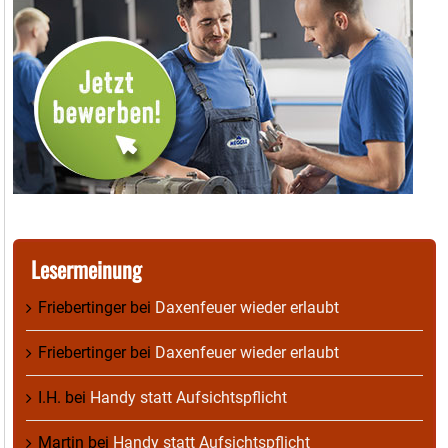
Lesermeinung
Friebertinger
bei
Daxenfeuer wieder erlaubt
Friebertinger
bei
Daxenfeuer wieder erlaubt
I.H.
bei
Handy statt Aufsichtspflicht
Martin
bei
Handy statt Aufsichtspflicht