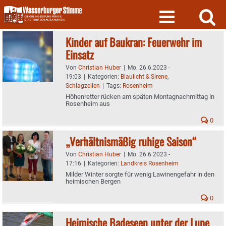
Skip
to
content
Kinder auf Baukran: Feuerwehr im
Einsatz
Von
Christian Huber
|
Mo. 26.6.2023 -
19:03
|
Kategorien:
Blaulicht & Sirene
,
Schlagzeilen
|
Tags:
Rosenheim
Höhenretter rücken am späten Montagnachmittag in
Rosenheim aus
0
„Verhältnismäßig ruhige Saison“
Von
Christian Huber
|
Mo. 26.6.2023 -
17:16
|
Kategorien:
Landkreis Rosenheim
Milder Winter sorgte für wenig Lawinengefahr in den
heimischen Bergen
0
Heimische Badeseen unter der Lupe