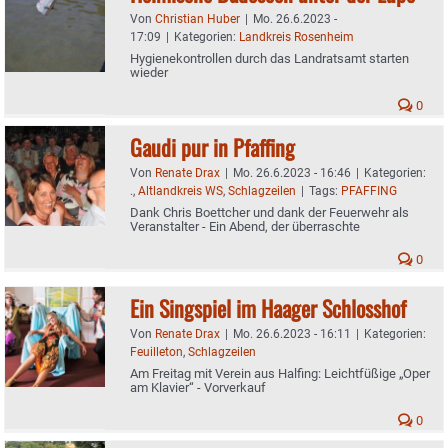
Von
Christian Huber
|
Mo. 26.6.2023 -
17:09
|
Kategorien:
Landkreis Rosenheim
Hygienekontrollen durch das Landratsamt starten
wieder
0
Gaudi pur in Pfaffing
Von
Renate Drax
|
Mo. 26.6.2023 - 16:46
|
Kategorien:
.
,
Altlandkreis WS
,
Schlagzeilen
|
Tags:
PFAFFING
Dank Chris Boettcher und dank der Feuerwehr als
Veranstalter - Ein Abend, der überraschte
0
Ein Singspiel im Haager Schlosshof
Von
Renate Drax
|
Mo. 26.6.2023 - 16:11
|
Kategorien:
Feuilleton
,
Schlagzeilen
Am Freitag mit Verein aus Halfing: Leichtfüßige „Oper
am Klavier“ - Vorverkauf
0