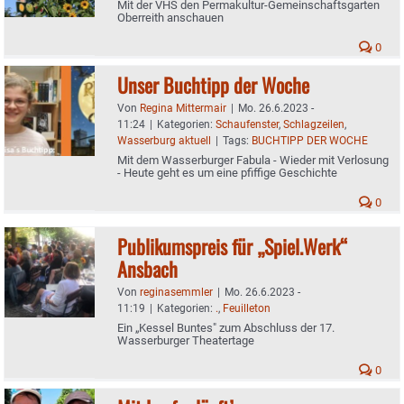
Mit der VHS den Permakultur-Gemeinschaftsgarten
Oberreith anschauen
0
Unser Buchtipp der Woche
Von
Regina Mittermair
|
Mo. 26.6.2023 -
11:24
|
Kategorien:
Schaufenster
,
Schlagzeilen
,
Wasserburg aktuell
|
Tags:
BUCHTIPP DER WOCHE
Mit dem Wasserburger Fabula - Wieder mit Verlosung
- Heute geht es um eine pfiffige Geschichte
0
Publikumspreis für „Spiel.Werk“
Ansbach
Von
reginasemmler
|
Mo. 26.6.2023 -
11:19
|
Kategorien:
.
,
Feuilleton
Ein „Kessel Buntes" zum Abschluss der 17.
Wasserburger Theatertage
0