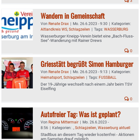
3
Wandern in Gemeinschaft
Von
Renate Drax
|
Mo. 26.6.2023 - 9:30
|
Kategorien:
Altlandkreis WS
,
Schlagzeilen
|
Tags:
WASSERBURG
Wasserburger Kneipp-Verein bietet eine „Bach-Fluss-
See“-Wanderung mit Rainer Drews
0
Griesstätt begrüßt Simon Hamburger
Von
Renate Drax
|
Mo. 26.6.2023 - 9:13
|
Kategorien:
Heimatsport
,
Schlagzeilen
|
Tags:
FUSSBALL
Der 19-Jährige wechselt nach einem Jahr beim TSV
Eiselfing
0
Autofreier Tag: Was ist geplant?
Von
Regina Mittermair
|
Mo. 26.6.2023 -
8:56
|
Kategorien:
.
,
Schlagzeilen
,
Wasserburg aktuell
Stadtbus an diesem Tag wieder kostenfrei - Aktionen
am Samstag drauf möglich