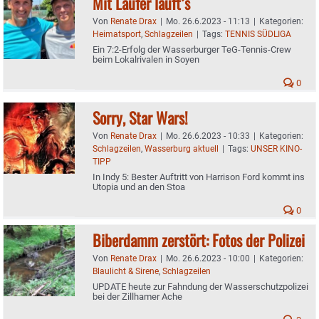
Mit Laufer läuft’s
Von
Renate Drax
|
Mo. 26.6.2023 - 11:13
|
Kategorien:
Heimatsport
,
Schlagzeilen
|
Tags:
TENNIS SÜDLIGA
Ein 7:2-Erfolg der Wasserburger TeG-Tennis-Crew
beim Lokalrivalen in Soyen
0
Sorry, Star Wars!
Von
Renate Drax
|
Mo. 26.6.2023 - 10:33
|
Kategorien:
Schlagzeilen
,
Wasserburg aktuell
|
Tags:
UNSER KINO-
TIPP
In Indy 5: Bester Auftritt von Harrison Ford kommt ins
Utopia und an den Stoa
0
Biberdamm zerstört: Fotos der Polizei
Von
Renate Drax
|
Mo. 26.6.2023 - 10:00
|
Kategorien:
Blaulicht & Sirene
,
Schlagzeilen
UPDATE heute zur Fahndung der Wasserschutzpolizei
bei der Zillhamer Ache