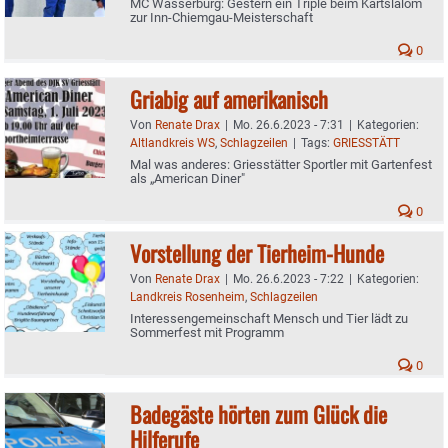
MC Wasserburg: Gestern ein Triple beim Kartslalom
zur Inn-Chiemgau-Meisterschaft
0
Griabig auf amerikanisch
Von
Renate Drax
|
Mo. 26.6.2023 - 7:31
|
Kategorien:
Altlandkreis WS
,
Schlagzeilen
|
Tags:
GRIESSTÄTT
Mal was anderes: Griesstätter Sportler mit Gartenfest
als „American Diner"
0
Vorstellung der Tierheim-Hunde
Von
Renate Drax
|
Mo. 26.6.2023 - 7:22
|
Kategorien:
Landkreis Rosenheim
,
Schlagzeilen
Interessengemeinschaft Mensch und Tier lädt zu
Sommerfest mit Programm
0
Badegäste hörten zum Glück die
Hilferufe