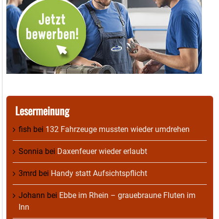
Lesermeinung
fish
bei
132 Fahrzeuge mussten wieder umdrehen
Sonnia
bei
Daxenfeuer wieder erlaubt
3mrd
bei
Handy statt Aufsichtspflicht
Johann
bei
Ebbe im Rhein – grauebraune Fluten im
Inn