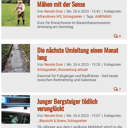
Mähen mit der Sense
Von
Renate Drax
|
Mo. 26.6.2023 - 15:42
|
Kategorien:
Altlandkreis WS
,
Schlagzeilen
|
Tags:
AMERANG
Kurs für Erwachsene im Bauernhausmuseum
Amerang am Samstag
0
Die nächste Umleitung einen Monat
lang
Von
Renate Drax
|
Mo. 26.6.2023 - 15:28
|
Kategorien:
Schlagzeilen
,
Wasserburg aktuell
Diesmal für Fußgänger und Radlfahrer - Seit heute
zwischen Reitmehring und Gabersee
7
Junger Bergsteiger tödlich
verunglückt
Von
Renate Drax
|
Mo. 26.6.2023 - 15:07
|
Kategorien:
.
,
Blaulicht & Sirene
,
Schlagzeilen
28-Jähriger aus dem Landkreis Mühldorf stürzt in die