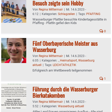
Besuch zeigte sein Hobby
Von
Regina Mittermair
|
Mi. 14.6.2023 -
6:12
|
Kategorien:
Schlagzeilen
|
Tags:
PFAFFING
Wasserburger Plattler besuchte Kindertagesstätte in
Pfaffing - Plattln gefiel den Kids
0
Fünf Oberbayerische Meister aus
Wasserburg
Von
Regina Mittermair
|
Mi. 14.6.2023 -
6:05
|
Kategorien:
.
,
Heimatsport
,
Wasserburg
aktuell
|
Tags:
LEICHTATHLETIK
Erfolgreich am Wettbewerb teilgenommen
1
Führung durch die Wasserburger
Bierkatakomben
Von
Regina Mittermair
|
Mi. 14.6.2023 -
5:52
|
Kategorien:
Wasserburg aktuell
Attler Land Frauen organisieren Ausflug - Alle sind