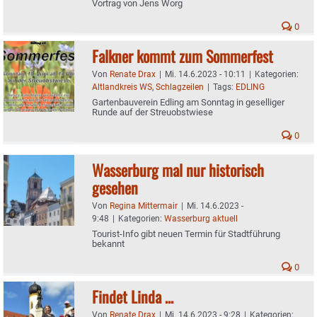
Vortrag von Jens Worg
0
Falkner kommt zum Sommerfest
Von
Renate Drax
|
Mi. 14.6.2023 - 10:11
|
Kategorien:
Altlandkreis WS
,
Schlagzeilen
|
Tags:
EDLING
Gartenbauverein Edling am Sonntag in geselliger
Runde auf der Streuobstwiese
0
Wasserburg mal nur historisch
gesehen
Von
Regina Mittermair
|
Mi. 14.6.2023 -
9:48
|
Kategorien:
Wasserburg aktuell
Tourist-Info gibt neuen Termin für Stadtführung
bekannt
0
Findet Linda …
Von
Renate Drax
|
Mi. 14.6.2023 - 9:28
|
Kategorien: