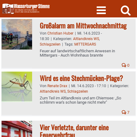
Skip
to
content
Großalarm am Mittwochnachmittag
Von
Christian Huber
|
Mi. 14.6.2023 -
18:30
|
Kategorien:
Altlandkreis WS
,
Schlagzeilen
|
Tags:
MITTERGARS
Feuer auf landwirtschaftlichem Anwesen in
Mittergars - Auch Wohnhaus brannte
0
Wird es eine Stechmücken-Plage?
Von
Renate Drax
|
Mi. 14.6.2023 - 17:10
|
Kategorien:
Altlandkreis WS
,
Schlagzeilen
Zum Teil im Altlandkreis und am Chiemsee: „So
schlimm war's schon lange nicht mehr"
7
Vier Verletzte, darunter eine
Feuerwehrfrau