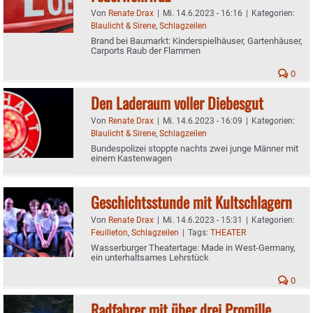
Von
Renate Drax
|
Mi. 14.6.2023 - 16:16
|
Kategorien:
Blaulicht & Sirene
,
Schlagzeilen
Brand bei Baumarkt: Kinderspielhäuser, Gartenhäuser,
Carports Raub der Flammen
0
Den Laderaum voller Diebesgut
Von
Renate Drax
|
Mi. 14.6.2023 - 16:09
|
Kategorien:
Blaulicht & Sirene
,
Schlagzeilen
Bundespolizei stoppte nachts zwei junge Männer mit
einem Kastenwagen
Geschichtsstunde mit Kultschlagern
Von
Renate Drax
|
Mi. 14.6.2023 - 15:31
|
Kategorien:
Feuilleton
,
Schlagzeilen
|
Tags:
THEATER
Wasserburger Theatertage: Made in West-Germany,
ein unterhaltsames Lehrstück
0
Radfahrer mit über drei Promille