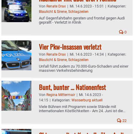
Von
Renate Drax
|
Mi. 14.6.2023 - 15:01
|
Kategorien:
Blaulicht & Sirene
,
Schlagzeilen
Auf Gegenfahrbahn geraten und frontal gegen Audi
geprallt - Verletzt in Klinik
0
Vier Pkw-Insassen verletzt
Von
Renate Drax
|
Mi. 14.6.2023 - 14:34
|
Kategorien:
Blaulicht & Sirene
,
Schlagzeilen
Unfall führt zudem zu 70.000-Euro-Schaden und einer
massiven Verkehrsbehinderung
Bunt, bunter … Nationenfest
Von
Regina Mittermair
|
Mi. 14.6.2023 -
14:15
|
Kategorien:
Wasserburg aktuell
Viele Bühnen mit Programm sowie Stände mit
internationalen Köstlichkeiten - Am 24. Juni ist die
Altstadt besonders in Feierlaune - Alle Infos zum Fest
22