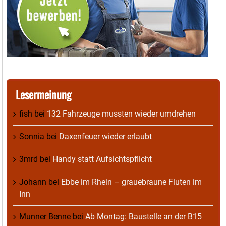
Lesermeinung
fish
bei
132 Fahrzeuge mussten wieder umdrehen
Sonnia
bei
Daxenfeuer wieder erlaubt
3mrd
bei
Handy statt Aufsichtspflicht
Johann
bei
Ebbe im Rhein – grauebraune Fluten im
Inn
Munner Benne
bei
Ab Montag: Baustelle an der B15