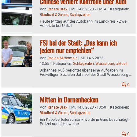
Chinese verliert Kontrolle über Audi
Von
Renate Drax
|
Mi. 14.6.2023 - 14:14
|
Kategorien:
Blaulicht & Sirene
,
Schlagzeilen
Heute Mittag auf der Autobahn im Landkreis - Zwei
Verletzte bei Unfall
FSJ bei der Stadt: „Das kann ich
jedem nur empfehlen“
Von
Regina Mittermair
|
Mi. 14.6.2023 -
13:55
|
Kategorien:
Schlagzeilen
,
Wasserburg aktuell
Johannes Ruß berichtet über seine Aufgaben im
Freiwilligen Sozialen Jahr bei der Stadt Wasserburg -
Nachfolger für den 19-Jährigen dringend gesucht
0
Mitten in Dornenhecken
Von
Renate Drax
|
Mi. 14.6.2023 - 13:50
|
Kategorien:
Blaulicht & Sirene
,
Schlagzeilen
Ein Kabelverteilerschrank wurde in Gars beschädigt -
Polizei sucht Hinweise
0