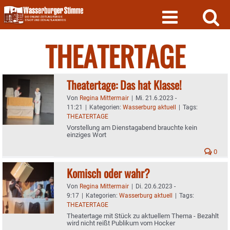
Skip
to
content
THEATERTAGE
Theatertage: Das hat Klasse!
Von
Regina Mittermair
|
Mi. 21.6.2023 -
11:21
|
Kategorien:
Wasserburg aktuell
|
Tags:
THEATERTAGE
Vorstellung am Dienstagabend brauchte kein
einziges Wort
0
Komisch oder wahr?
Von
Regina Mittermair
|
Di. 20.6.2023 -
9:17
|
Kategorien:
Wasserburg aktuell
|
Tags:
THEATERTAGE
Theatertage mit Stück zu aktuellem Thema - Bezahlt
wird nicht reißt Publikum vom Hocker