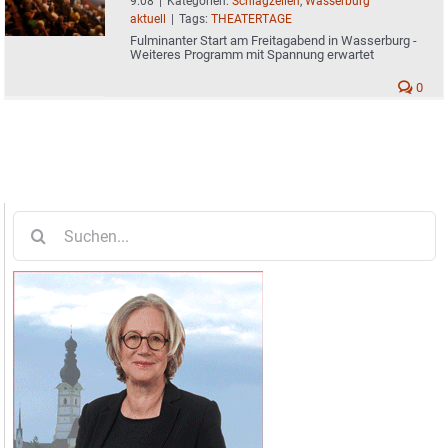
9:08
|
Kategorien:
Schlagzeilen
,
Wasserburg
aktuell
|
Tags:
THEATERTAGE
Fulminanter Start am Freitagabend in Wasserburg -
Weiteres Programm mit Spannung erwartet
0
Suche
nach: