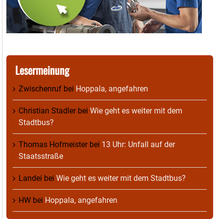
Lesermeinung
Zwischenruf
bei
Hoppala, angefahren
Christian Stadler
bei
Wie geht es weiter mit dem
Stadtbus?
Thomas Hofmeister
bei
13 Uhr: Unfall auf der
Staatsstraße
Landei
bei
Wie geht es weiter mit dem Stadtbus?
HW
bei
Hoppala, angefahren