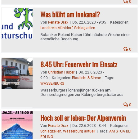
0
Was blüht am Innkanal?
Von
Renate Drax
|
Do. 22.6.2023 - 9:05
|
Kategorien:
Landkreis Mühldorf
,
Schlagzeilen
Botaniker Roland Kaiser führt nächste Woche einer
abendliche Begehung
0
8.45 Uhr: Feuerwehr im Einsatz
Von
Christian Huber
|
Do. 22.6.2023 -
9:00
|
Kategorien:
Blaulicht & Sirene
|
Tags:
WASSERBURG
Wasserburger Floriansjünger rücken am
Donnerstagmorgen zur Köbingerbergstraße aus
0
Hoch soll er leben: Der Alpenverein
Von
Renate Drax
|
Do. 22.6.2023 - 8:44
|
Kategorien:
Schlagzeilen
,
Wasserburg aktuell
|
Tags:
AM STOA BEI
EDLING