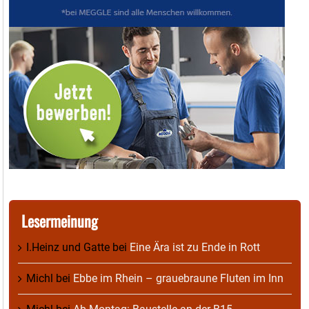
Lesermeinung
I.Heinz und Gatte
bei
Eine Ära ist zu Ende in Rott
Michl
bei
Ebbe im Rhein – grauebraune Fluten im Inn