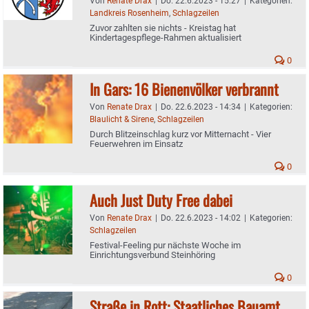
Von
Renate Drax
|
Do. 22.6.2023 - 15:27
|
Kategorien:
Landkreis Rosenheim
,
Schlagzeilen
Zuvor zahlten sie nichts - Kreistag hat
Kindertagespflege-Rahmen aktualisiert
0
In Gars: 16 Bienenvölker verbrannt
Von
Renate Drax
|
Do. 22.6.2023 - 14:34
|
Kategorien:
Blaulicht & Sirene
,
Schlagzeilen
Durch Blitzeinschlag kurz vor Mitternacht - Vier
Feuerwehren im Einsatz
0
Auch Just Duty Free dabei
Von
Renate Drax
|
Do. 22.6.2023 - 14:02
|
Kategorien:
Schlagzeilen
Festival-Feeling pur nächste Woche im
Einrichtungsverbund Steinhöring
0
Straße in Rott: Staatliches Bauamt