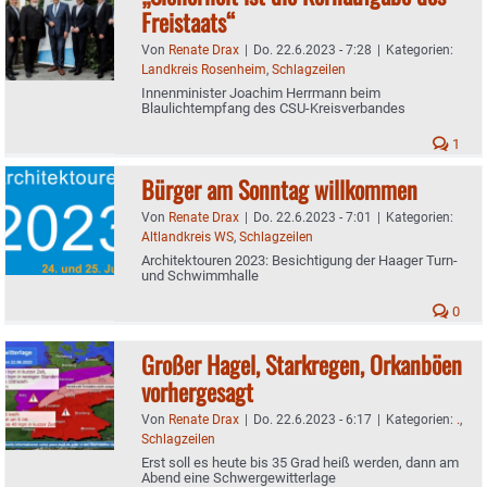
Freistaats“
Von
Renate Drax
|
Do. 22.6.2023 - 7:28
|
Kategorien:
Landkreis Rosenheim
,
Schlagzeilen
Innenminister Joachim Herrmann beim
Blaulichtempfang des CSU-Kreisverbandes
1
Bürger am Sonntag willkommen
Von
Renate Drax
|
Do. 22.6.2023 - 7:01
|
Kategorien:
Altlandkreis WS
,
Schlagzeilen
Architektouren 2023: Besichtigung der Haager Turn-
und Schwimmhalle
0
Großer Hagel, Starkregen, Orkanböen
vorhergesagt
Von
Renate Drax
|
Do. 22.6.2023 - 6:17
|
Kategorien:
.
,
Schlagzeilen
Erst soll es heute bis 35 Grad heiß werden, dann am
Abend eine Schwergewitterlage