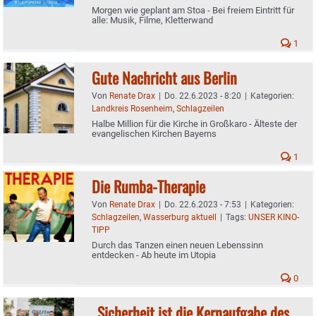
Morgen wie geplant am Stoa - Bei freiem Eintritt für
alle: Musik, Filme, Kletterwand
1
Gute Nachricht aus Berlin
Von
Renate Drax
|
Do. 22.6.2023 - 8:20
|
Kategorien:
Landkreis Rosenheim
,
Schlagzeilen
Halbe Million für die Kirche in Großkaro - Älteste der
evangelischen Kirchen Bayerns
1
Die Rumba-Therapie
Von
Renate Drax
|
Do. 22.6.2023 - 7:53
|
Kategorien:
Schlagzeilen
,
Wasserburg aktuell
|
Tags:
UNSER KINO-
TIPP
Durch das Tanzen einen neuen Lebenssinn
entdecken - Ab heute im Utopia
0
„Sicherheit ist die Kernaufgabe des