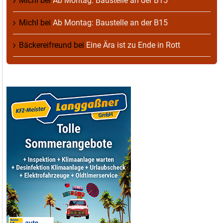
Michl
bei
Ab Montag: Baustelle an der B15
Michl
bei
Ab Montag: Baustelle an der B15
Bäckereifreund
bei
Eine Ära ist zu Ende in Rott