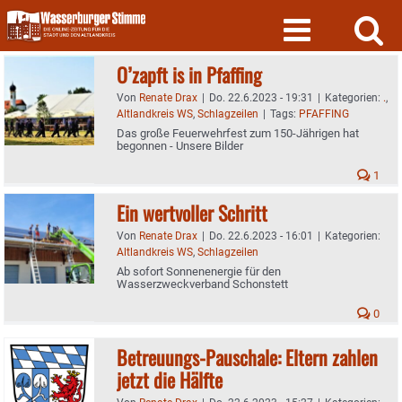
Skip
to
content
O’zapft is in Pfaffing
Von
Renate Drax
|
Do. 22.6.2023 - 19:31
|
Kategorien:
.
,
Altlandkreis WS
,
Schlagzeilen
|
Tags:
PFAFFING
Das große Feuerwehrfest zum 150-Jährigen hat
begonnen - Unsere Bilder
1
Ein wertvoller Schritt
Von
Renate Drax
|
Do. 22.6.2023 - 16:01
|
Kategorien:
Altlandkreis WS
,
Schlagzeilen
Ab sofort Sonnenenergie für den
Wasserzweckverband Schonstett
0
Betreuungs-Pauschale: Eltern zahlen
jetzt die Hälfte