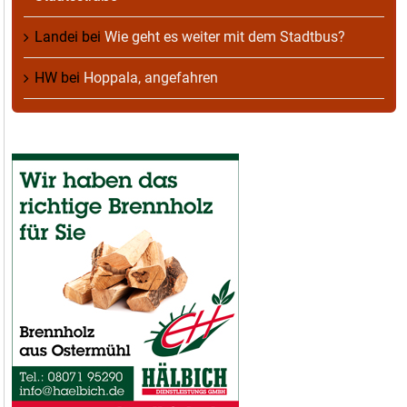
Landei
bei
Wie geht es weiter mit dem Stadtbus?
HW
bei
Hoppala, angefahren