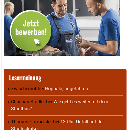
Lesermeinung
Zwischenruf
bei
Hoppala, angefahren
Christian Stadler
bei
Wie geht es weiter mit dem
Stadtbus?
Thomas Hofmeister
bei
13 Uhr: Unfall auf der
Staatsstraße