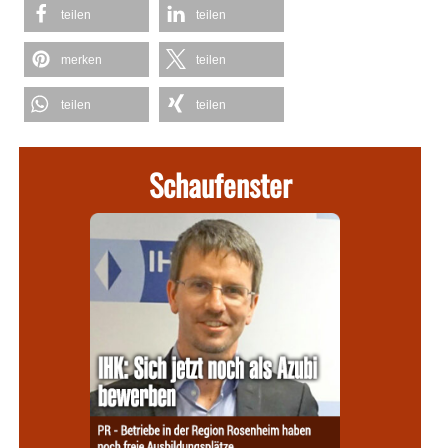
teilen
teilen
merken
teilen
teilen
teilen
Schaufenster