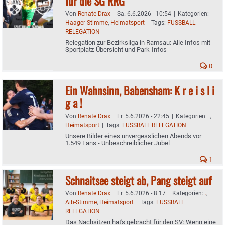
für die SG RRG
Von
Renate Drax
|
Sa. 6.6.2026 - 10:54
|
Kategorien:
Haager-Stimme
,
Heimatsport
|
Tags:
FUSSBALL
RELEGATION
Relegation zur Bezirksliga in Ramsau: Alle Infos mit
Sportplatz-Übersicht und Park-Infos
0
Ein Wahnsinn, Babensham: K r e i s l i
g a !
Von
Renate Drax
|
Fr. 5.6.2026 - 22:45
|
Kategorien:
.
,
Heimatsport
|
Tags:
FUSSBALL RELEGATION
Unsere Bilder eines unvergesslichen Abends vor
1.549 Fans - Unbeschreiblicher Jubel
1
Schnaitsee steigt ab, Pang steigt auf
Von
Renate Drax
|
Fr. 5.6.2026 - 8:17
|
Kategorien:
.
,
Aib-Stimme
,
Heimatsport
|
Tags:
FUSSBALL
RELEGATION
Das Nachsitzen hat's gebracht für den SV: Wenn eine