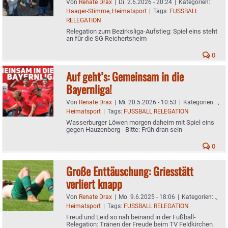
Von
Renate Drax
|
Di. 2.6.2026 - 20:24
|
Kategorien:
Haager-Stimme
,
Heimatsport
|
Tags:
FUSSBALL
RELEGATION
Relegation zum Bezirksliga-Aufstieg: Spiel eins steht
an für die SG Reichertsheim
0
Auf geht’s: Gemeinsam in die
Bayernliga!
Von
Renate Drax
|
Mi. 20.5.2026 - 10:53
|
Kategorien:
.
,
Heimatsport
|
Tags:
FUSSBALL RELEGATION
Wasserburger Löwen morgen daheim mit Spiel eins
gegen Hauzenberg - Bitte: Früh dran sein
0
Große Enttäuschung: Griesstätt
verliert knapp
Von
Renate Drax
|
Mo. 9.6.2025 - 18:06
|
Kategorien:
.
,
Heimatsport
|
Tags:
FUSSBALL RELEGATION
Freud und Leid so nah beinand in der Fußball-
Relegation: Tränen der Freude beim TV Feldkirchen