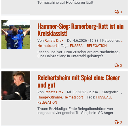
Tormaschine auf Hochtouren läuft
0
Hammer-Sieg: Ramerberg-Rott ist ein
Kreisklassist!
Von
Renate Drax
|
Do. 4.6.2026 - 16:38
|
Kategorien:
.
,
Heimatsport
|
Tags:
FUSSBALL RELEGATION
Riesenjubel vor 1.200 Zuschauern am Nachmittag -
Eine Halbzeit lang in Unterzahl gekämpft
0
Reichertsheim mit Spiel eins: Clever
und gut
Von
Renate Drax
|
Mi. 3.6.2026 - 21:34
|
Kategorien:
.
,
Haager-Stimme
,
Heimatsport
|
Tags:
FUSSBALL
RELEGATION
Traum Bezirksliga: Erste Relegationshürde von
insgesamt vier geschafft - Sieg beim SC Anger
0