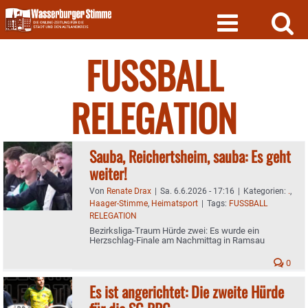
Skip
to
content
FUSSBALL
RELEGATION
Sauba, Reichertsheim, sauba: Es geht
weiter!
Von
Renate Drax
|
Sa. 6.6.2026 - 17:16
|
Kategorien:
.
,
Haager-Stimme
,
Heimatsport
|
Tags:
FUSSBALL
RELEGATION
Bezirksliga-Traum Hürde zwei: Es wurde ein
Herzschlag-Finale am Nachmittag in Ramsau
0
Es ist angerichtet: Die zweite Hürde