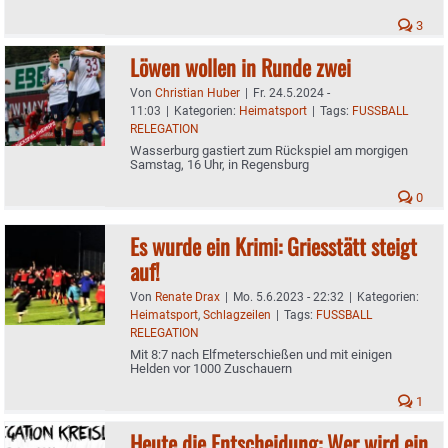
3
Löwen wollen in Runde zwei
Von
Christian Huber
|
Fr. 24.5.2024 -
11:03
|
Kategorien:
Heimatsport
|
Tags:
FUSSBALL
RELEGATION
Wasserburg gastiert zum Rückspiel am morgigen
Samstag, 16 Uhr, in Regensburg
0
Es wurde ein Krimi: Griesstätt steigt
auf!
Von
Renate Drax
|
Mo. 5.6.2023 - 22:32
|
Kategorien:
Heimatsport
,
Schlagzeilen
|
Tags:
FUSSBALL
RELEGATION
Mit 8:7 nach Elfmeterschießen und mit einigen
Helden vor 1000 Zuschauern
1
Heute die Entscheidung: Wer wird ein