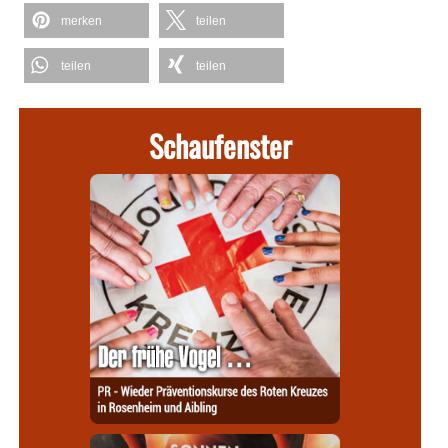
merken
teilen
teilen
teilen
Schaufenster