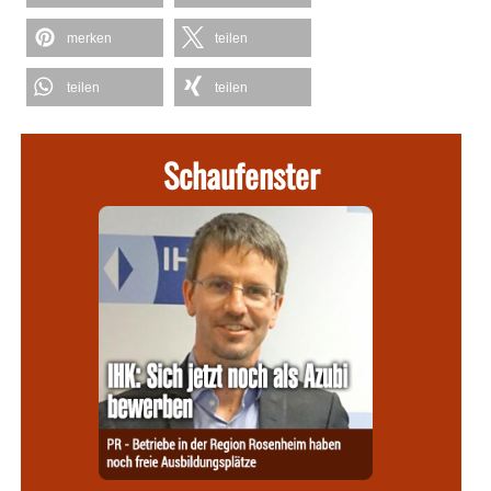
merken
teilen
teilen
teilen
Schaufenster