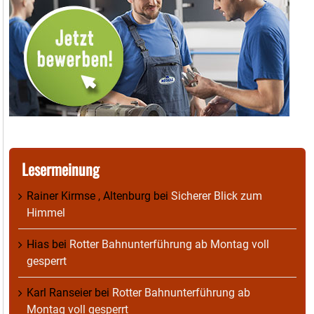
Lesermeinung
Rainer Kirmse , Altenburg
bei
Sicherer Blick zum
Himmel
Hias
bei
Rotter Bahnunterführung ab Montag voll
gesperrt
Karl Ranseier
bei
Rotter Bahnunterführung ab
Montag voll gesperrt