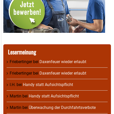
Lesermeinung
Friebertinger
bei
Daxenfeuer wieder erlaubt
Friebertinger
bei
Daxenfeuer wieder erlaubt
I.H.
bei
Handy statt Aufsichtspflicht
Martin
bei
Handy statt Aufsichtspflicht
Martin
bei
Überwachung der Durchfahrtsverbote