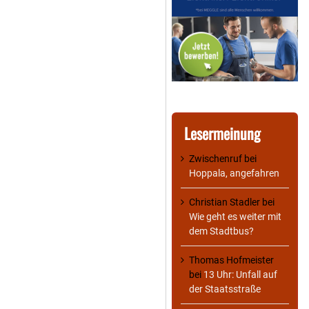
Lesermeinung
Zwischenruf
bei
Hoppala, angefahren
Christian Stadler
bei
Wie geht es weiter mit
dem Stadtbus?
Thomas Hofmeister
bei
13 Uhr: Unfall auf
der Staatsstraße