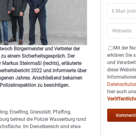
Mit der Nu
ttwoch Bürgermeister und Vertreter der
erklären Sie 
zu einem Sicherheitsgespräch. Der
und Verarbeit
r Markus Steinmaßl (rechts), erläuterte
diese Website
rheitsbericht 2022 und informierte über
Informationen
gangenen Jahres. Anschließend bekamen
Datenschutze
olizeiinspektion zu besichtigen.
hier auch un
Veröffentlic
, Eiselfing, Griesstätt, Pfaffing,
burg betreut die Polizei Wasserburg rund
chsfläche. Im Dienstbereich sind etwa