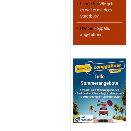
Landei
bei
Wie geht
es weiter mit dem
Stadtbus?
HW
bei
Hoppala,
angefahren