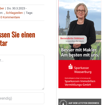
uber
|
Do. 30.3.2023 -
en:
.
,
Schlagzeilen
|
Tags:
0 Kommentare
ssen Sie einen
tar