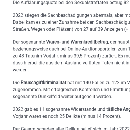
Die Aufklärungsquote bei den Sexualstraftaten betrug 82 
2022 stiegen die Sachbeschädigungen abermals, aber mo
Dabei kam es zu einer Zunahme bei den Sachbeschädigu
Straßen, Wegen oder Plätzen) von 27 auf 39 Anzeigen (+ 
Der sogenannte
Waren- und Warenkreditbetrug
, der haup
beziehungsweise auch bei Online-Auktionsportalen zum 
zu 43 Tatenim Vorjahr, minus 39,5 Prozent) zurück. Es mu
dass hierbei die aus dem Ausland verübten Taten nicht in 
werden.
Die
Rauschgiftkriminalität
hat mit 140 Fällen zu 122 im V
zugenommen. Mit erfolgreichen Kontrollen und Ermittlun
sogenannte Dunkelfeld weiter aufgehellt werden.
2022 gab es 11 sogenannte Widerstände und t
ätliche An
Vorjahr waren es noch 25 Delikte (minus 14 Prozent).
Der Gesamtschaden aller Delikte belief sich im Jahr 2022