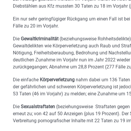
Diebstählen aus Kfz mussten 30 Taten zu 18 im Vorjahr (p
Ein nur sehr geringfügiger Rückgang um einen Fall ist be
Fälle zu 20 im Vorjahr.
Die
Gewaltkriminalität
(beziehungsweise Rohheitsdelikte)
Gewaltdelikten wie Körperverletzung auch Raub und Straft
Nötigung, Freiheitsberaubung, Bedrohung und Nachstellung
deutlichen Zunahme im Vorjahr nun im Jahr 2022 wieder
zurückgegangen; Abnahme um 28,8 Prozent (277 Fälle zu
Die einfache
Körperverletzung
nahm dabei um 136 Taten de
der gefährlichen und schweren Körperverletzung ist jedo
53 Taten (46 im Vorjahr) zu melden; eine Zunahme um 15
Die
Sexualstraftaten
(beziehungsweise Straftaten gegen
erneut zu; von 42 auf 50 Anzeigen (plus 19 Prozent). Der
Verbreitung pornografischer Inhalte mit 22 Taten zu 19 im