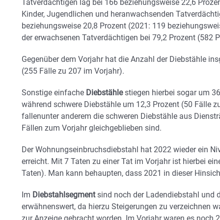
Tatverdächtigen lag bei 166 beziehungsweise 22,6 Prozent
Kinder, Jugendlichen und heranwachsenden Tatverdächt
beziehungsweise 20,8 Prozent (2021: 119 beziehungsweise 
der erwachsenen Tatverdächtigen bei 79,2 Prozent (582 P
Gegenüber dem Vorjahr hat die Anzahl der Diebstähle 
(255 Fälle zu 207 im Vorjahr).
Sonstige einfache
Diebstähle
stiegen hierbei sogar um 36
während schwere Diebstähle um 12,3 Prozent (50 Fälle z
fallenunter anderem die schweren Diebstähle aus Dienstr
Fällen zum Vorjahr gleichgeblieben sind.
Der Wohnungseinbruchsdiebstahl hat 2022 wieder ein Niv
erreicht. Mit 7 Taten zu einer Tat im Vorjahr ist hierbei 
Taten). Man kann behaupten, dass 2021 in dieser Hinsich
Im
Diebstahlsegment
sind noch der Ladendiebstahl und d
erwähnenswert, da hierzu Steigerungen zu verzeichnen w
zur Anzeige gebracht worden. Im Vorjahr waren es noch 24