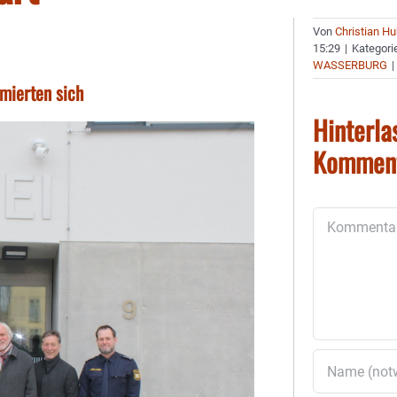
Von
Christian H
15:29
|
Kategori
WASSERBURG
|
rmierten sich
Hinterla
Kommen
Kommentar