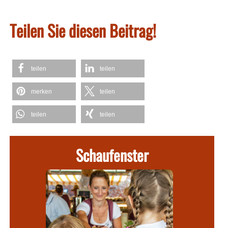
Teilen Sie diesen Beitrag!
teilen
teilen
merken
teilen
teilen
teilen
Schaufenster