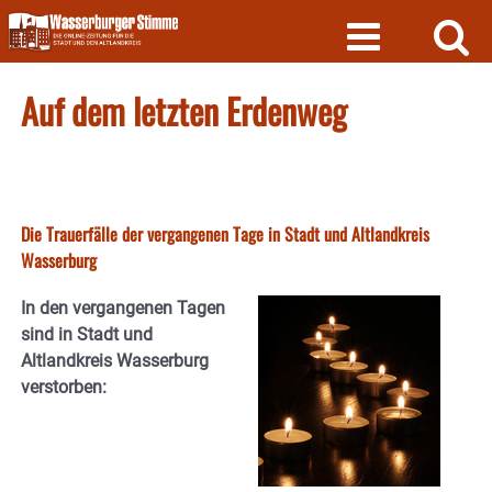
Skip
to
content
Auf dem letzten Erdenweg
Die Trauerfälle der vergangenen Tage in Stadt und Altlandkreis
Wasserburg
In den vergangenen Tagen
sind in Stadt und
Altlandkreis Wasserburg
verstorben: