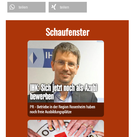
teilen
teilen
Schaufenster