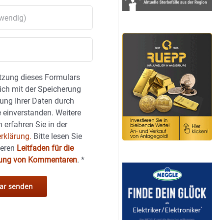
tzung dieses Formulars
sich mit der Speicherung
ung Ihrer Daten durch
 einverstanden. Weitere
 erfahren Sie in der
rklärung.
Bitte lesen Sie
seren
Leitfaden für die
hung von Kommentaren
.
*