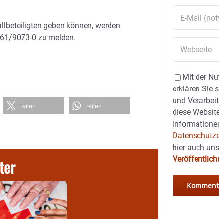
llbeteiligten geben können, werden
8061/9073-0 zu melden.
Mit der Nu
erklären Sie 
und Verarbeit
teilen
teilen
diese Website
Informationen
Datenschutze
hier auch un
Veröffentlic
ter