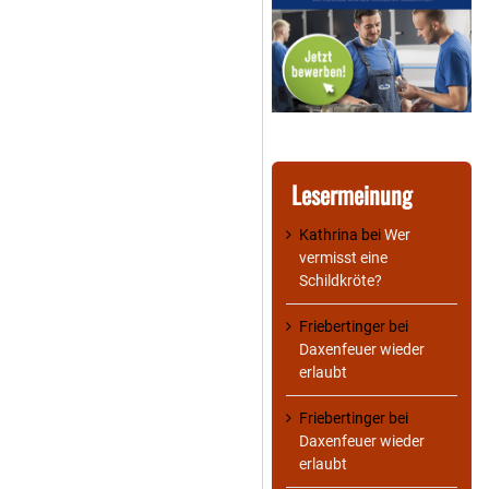
Lesermeinung
Kathrina
bei
Wer
vermisst eine
Schildkröte?
Friebertinger
bei
Daxenfeuer wieder
erlaubt
Friebertinger
bei
Daxenfeuer wieder
erlaubt