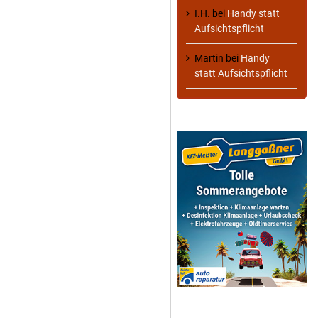
I.H.
bei
Handy statt
Aufsichtspflicht
Martin
bei
Handy
statt Aufsichtspflicht