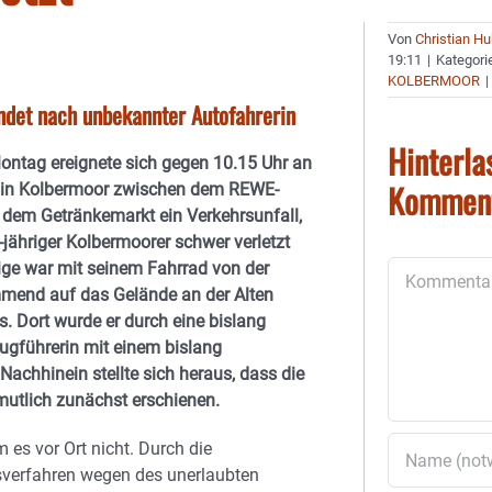
Von
Christian H
19:11
|
Kategori
KOLBERMOOR
|
hndet nach unbekannter Autofahrerin
Hinterla
ntag ereignete sich gegen 10.15 Uhr an
Kommen
i in Kolbermoor zwischen dem REWE-
dem Getränkemarkt ein Verkehrsunfall,
jähriger Kolbermoorer schwer verletzt
ige war mit seinem Fahrrad von der
Kommentar
mend auf das Gelände an der Alten
. Dort wurde er durch eine bislang
gführerin mit einem bislang
achhinein stellte sich heraus, dass die
rmutlich zunächst erschienen.
 es vor Ort nicht. Durch die
gsverfahren wegen des unerlaubten