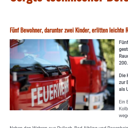
Fünf Bewohner, darunter zwei Kinder, erlitten leicht
Fünf
gest
Rauc
200.
Die 
zur 
als 
Ein 
Kolb
wege