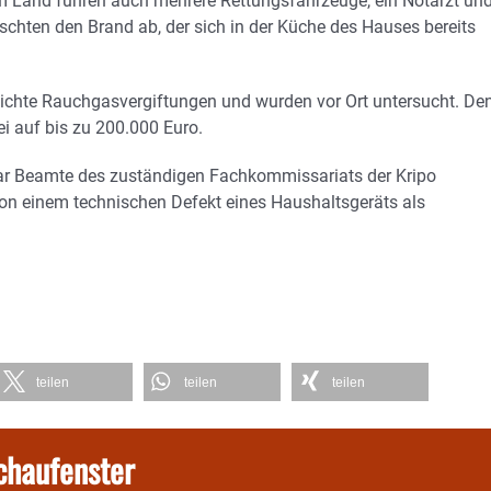
 Land fuhren auch mehrere Rettungsfahrzeuge, ein Notarzt un
öschten den Brand ab, der sich in der Küche des Hauses bereits
leichte Rauchgasvergiftungen und wurden vor Ort untersucht. De
 auf bis zu 200.000 Euro.
ar Beamte des zuständigen Fachkommissariats der Kripo
on einem technischen Defekt eines Haushaltsgeräts als
teilen
teilen
teilen
chaufenster