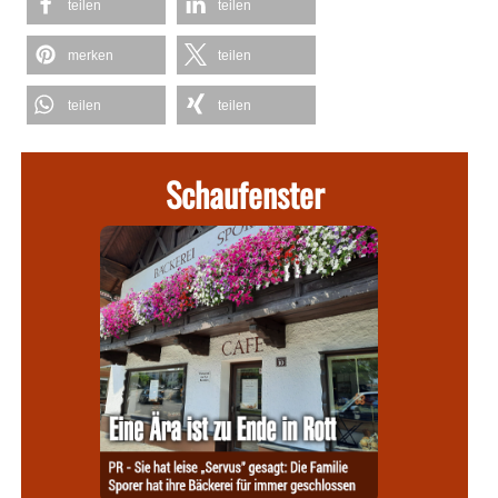
teilen
teilen
merken
teilen
teilen
teilen
Schaufenster