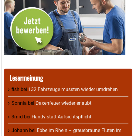
Lesermeinung
fish
bei
132 Fahrzeuge mussten wieder umdrehen
Sonnia
bei
Daxenfeuer wieder erlaubt
3mrd
bei
Handy statt Aufsichtspflicht
Johann
bei
Ebbe im Rhein – grauebraune Fluten im