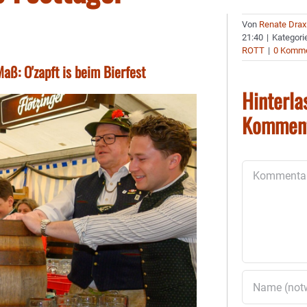
Von
Renate Drax
21:40
|
Kategori
ROTT
|
0 Komme
Maß: O'zapft is beim Bierfest
Hinterla
Kommen
Kommentar