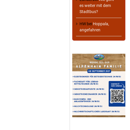
es weiter mit dem
Stadtbus?
HW
bei
Hoppala,
angefahren