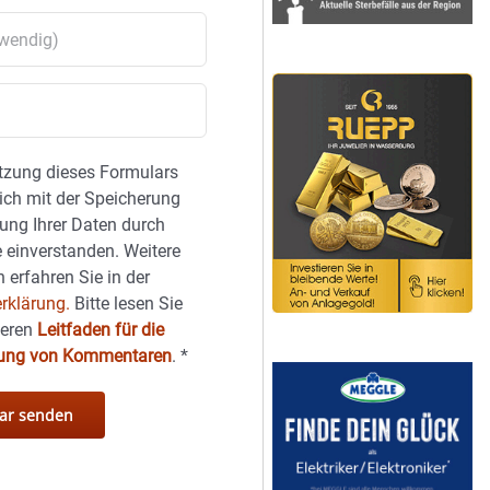
tzung dieses Formulars
sich mit der Speicherung
ung Ihrer Daten durch
 einverstanden. Weitere
 erfahren Sie in der
rklärung.
Bitte lesen Sie
seren
Leitfaden für die
hung von Kommentaren
.
*