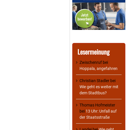
Lesermeinung
Zwischenruf
bei
Hoppala, angefahren
Christian Stadler
bei
Wie geht es weiter mit
dem Stadtbus?
Thomas Hofmeister
bei
13 Uhr: Unfall auf
der Staatsstraße
Landei
bei
Wie geht