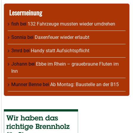
Lesermeinung
fish
bei
132 Fahrzeuge mussten wieder umdrehen
Sonnia
bei
Daxenfeuer wieder erlaubt
3mrd
bei
Handy statt Aufsichtspflicht
Johann
bei
Ebbe im Rhein – grauebraune Fluten im
Inn
Munner Benne
bei
Ab Montag: Baustelle an der B15