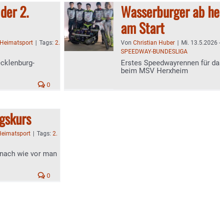
der 2.
Wasserburger ab heu
am Start
Heimatsport
|
Tags:
2.
Von
Christian Huber
|
Mi. 13.5.2026 
SPEEDWAY-BUNDESLIGA
ecklenburg-
Erstes Speedwayrennen für da
beim MSV Herxheim
0
lgskurs
Heimatsport
|
Tags:
2.
 nach wie vor man
0