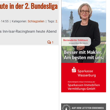
te in der 2. Bundesliga
- 14:55
|
Kategorien:
Schlagzeilen
|
Tags:
2.
s Inn-Isar-Racingteam heute Abend
1