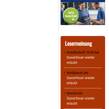
Lesermeinung
Gesellschaft 2026
bei
Daxenfeuer wieder
erlaubt
Woidbauer
bei
Daxenfeuer wieder
erlaubt
Sonnia
bei
Daxenfeuer wieder
erlaubt