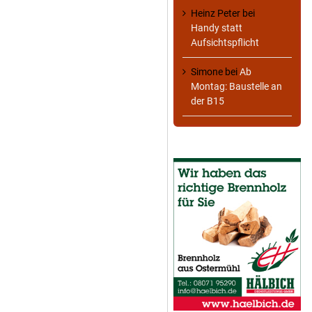
Heinz Peter
bei
Handy statt
Aufsichtspflicht
Simone
bei
Ab
Montag: Baustelle an
der B15