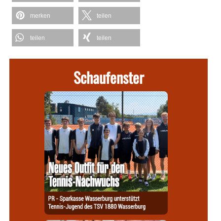
merken
teilen
teilen
teilen
Schaufenster