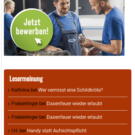
Lesermeinung
Kathrina
bei
Wer vermisst eine Schildkröte?
Friebertinger
bei
Daxenfeuer wieder erlaubt
Friebertinger
bei
Daxenfeuer wieder erlaubt
I.H.
bei
Handy statt Aufsichtspflicht