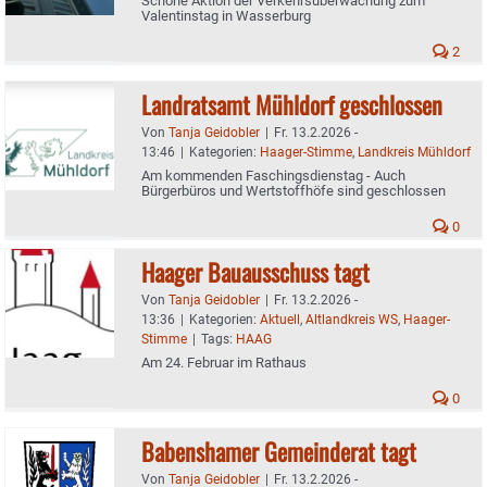
Schöne Aktion der Verkehrsüberwachung zum
Valentinstag in Wasserburg
2
Landratsamt Mühldorf geschlossen
Von
Tanja Geidobler
|
Fr. 13.2.2026 -
13:46
|
Kategorien:
Haager-Stimme
,
Landkreis Mühldorf
Am kommenden Faschingsdienstag - Auch
Bürgerbüros und Wertstoffhöfe sind geschlossen
0
Haager Bauausschuss tagt
Von
Tanja Geidobler
|
Fr. 13.2.2026 -
13:36
|
Kategorien:
Aktuell
,
Altlandkreis WS
,
Haager-
Stimme
|
Tags:
HAAG
Am 24. Februar im Rathaus
0
Babenshamer Gemeinderat tagt
Von
Tanja Geidobler
|
Fr. 13.2.2026 -