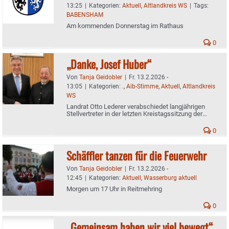
13:25
|
Kategorien:
Aktuell
,
Altlandkreis WS
|
Tags:
BABENSHAM
Am kommenden Donnerstag im Rathaus
0
„Danke, Josef Huber“
Von
Tanja Geidobler
|
Fr. 13.2.2026 -
13:05
|
Kategorien:
.
,
Aib-Stimme
,
Aktuell
,
Altlandkreis
WS
Landrat Otto Lederer verabschiedet langjährigen
Stellvertreter in der letzten Kreistagssitzung der
Wahlperiode
0
Schäffler tanzen für die Feuerwehr
Von
Tanja Geidobler
|
Fr. 13.2.2026 -
12:45
|
Kategorien:
Aktuell
,
Wasserburg aktuell
Morgen um 17 Uhr in Reitmehring
0
„Gemeinsam haben wir viel bewegt“