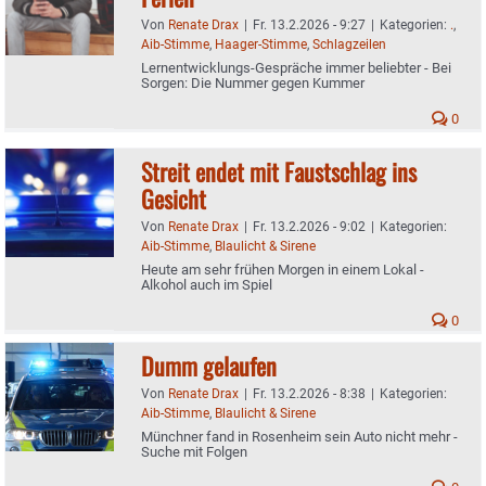
Von
Renate Drax
|
Fr. 13.2.2026 - 9:27
|
Kategorien:
.
,
Aib-Stimme
,
Haager-Stimme
,
Schlagzeilen
Lernentwicklungs-Gespräche immer beliebter - Bei
Sorgen: Die Nummer gegen Kummer
0
Streit endet mit Faustschlag ins
Gesicht
Von
Renate Drax
|
Fr. 13.2.2026 - 9:02
|
Kategorien:
Aib-Stimme
,
Blaulicht & Sirene
Heute am sehr frühen Morgen in einem Lokal -
Alkohol auch im Spiel
0
Dumm gelaufen
Von
Renate Drax
|
Fr. 13.2.2026 - 8:38
|
Kategorien:
Aib-Stimme
,
Blaulicht & Sirene
Münchner fand in Rosenheim sein Auto nicht mehr -
Suche mit Folgen