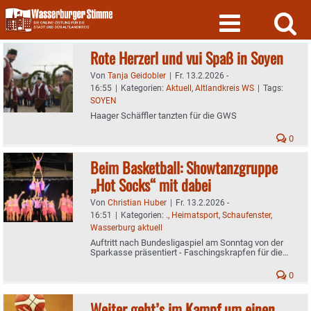
Skip
to
content
Rote Herzerl und vui Spaß in Soyen
Von
Tanja Geidobler
|
Fr. 13.2.2026 -
16:55
|
Kategorien:
Aktuell
,
Altlandkreis WS
|
Tags:
SOYEN
Haager Schäffler tanzten für die GWS
0
Beim Basketball: Showtanzgruppe
„Hot Socks“ mit dabei
Von
Christian Huber
|
Fr. 13.2.2026 -
16:51
|
Kategorien:
.
,
Heimatsport
,
Schaufenster
,
Wasserburg aktuell
Auftritt nach Bundesligaspiel am Sonntag von der
Sparkasse präsentiert - Faschingskrapfen für die
Zuschauer
0
Weiter geht’s im Kampf um einen