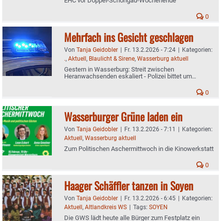
EHC vor Doppel-Schongau-Wochenende
0
Mehrfach ins Gesicht geschlagen
Von
Tanja Geidobler
|
Fr. 13.2.2026 - 7:24
|
Kategorien:
.
,
Aktuell
,
Blaulicht & Sirene
,
Wasserburg aktuell
Gestern in Wasserburg: Streit zwischen
Heranwachsenden eskaliert - Polizei bittet um
Hinweise
0
Wasserburger Grüne laden ein
Von
Tanja Geidobler
|
Fr. 13.2.2026 - 7:11
|
Kategorien:
Aktuell
,
Wasserburg aktuell
Zum Politischen Aschermittwoch in die Kinowerkstatt
0
Haager Schäffler tanzen in Soyen
Von
Tanja Geidobler
|
Fr. 13.2.2026 - 6:45
|
Kategorien:
Aktuell
,
Altlandkreis WS
|
Tags:
SOYEN
Die GWS lädt heute alle Bürger zum Festplatz ein