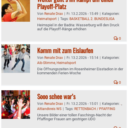
Playoff-Platz
Von
Renate Drax
|
Fr. 13.2.2026 - 15:49
|
Kategorien:
Heimatsport
|
Tags:
BASKETBALL 2. BUNDESLIGA
Heimspiel in der Badria: Wasserburg will den Druck
auf die Playoff-Ränge erhöhen
0
Komm mit zum Eislaufen
Von
Renate Drax
|
Fr. 13.2.2026 - 15:14
|
Kategorien:
Aib-Stimme
,
Heimatsport
Die Öffnungszeiten im Rosenheimer Eisstadion in der
kommenden Ferien-Woche
0
Sooo schee war’s
Von
Renate Drax
|
Fr. 13.2.2026 - 15:01
|
Kategorien:
.
,
Altlandkreis WS
|
Tags:
RETTENBACH / PFAFFING
Unsere Bilder einer tollen Faschings-Nacht der
Pfaffinger Frauen am gestrigen UDO