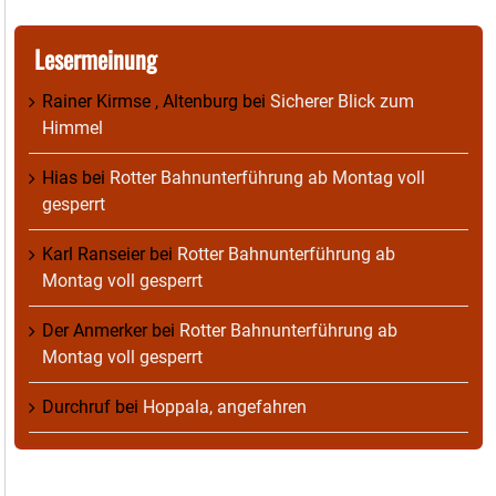
Lesermeinung
Rainer Kirmse , Altenburg
bei
Sicherer Blick zum
Himmel
Hias
bei
Rotter Bahnunterführung ab Montag voll
gesperrt
Karl Ranseier
bei
Rotter Bahnunterführung ab
Montag voll gesperrt
Der Anmerker
bei
Rotter Bahnunterführung ab
Montag voll gesperrt
Durchruf
bei
Hoppala, angefahren