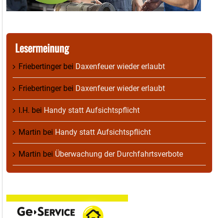
Lesermeinung
Friebertinger
bei
Daxenfeuer wieder erlaubt
Friebertinger
bei
Daxenfeuer wieder erlaubt
I.H.
bei
Handy statt Aufsichtspflicht
Martin
bei
Handy statt Aufsichtspflicht
Martin
bei
Überwachung der Durchfahrtsverbote