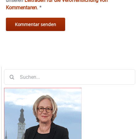
unseren
Leitfaden für die Veröffentlichung von
Kommentaren
.
*
Suche
nach: