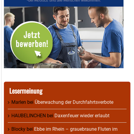
Lesermeinung
Marlen
bei
Überwachung der Durchfahrtsverbote
HAUBELINCHEN
bei
Daxenfeuer wieder erlaubt
Blocky
bei
Ebbe im Rhein – grauebraune Fluten im