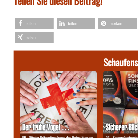
Teilen Sie diesen Beitrag!
teilen
teilen
merken
teilen
Schaufens