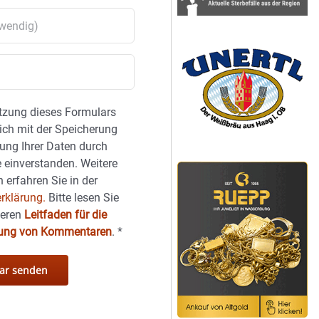
tzung dieses Formulars
sich mit der Speicherung
ung Ihrer Daten durch
 einverstanden. Weitere
 erfahren Sie in der
rklärung.
Bitte lesen Sie
seren
Leitfaden für die
hung von Kommentaren
.
*