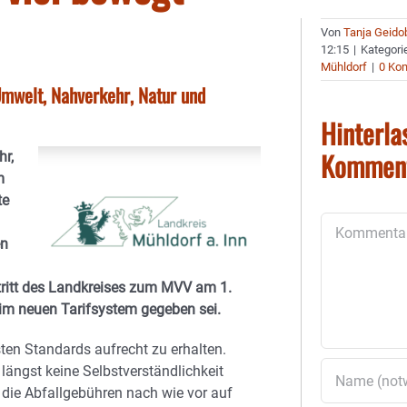
Von
Tanja Geido
12:15
|
Kategori
Mühldorf
|
0 Ko
Umwelt, Nahverkehr, Natur und
Hinterla
Kommen
hr,
m
te
Kommentar
en
itritt des Landkreises zum MVV am 1.
im neuen Tarifsystem gegeben sei.
sten Standards aufrecht zu erhalten.
längst keine Selbstverständlichkeit
die Abfallgebühren nach wie vor auf