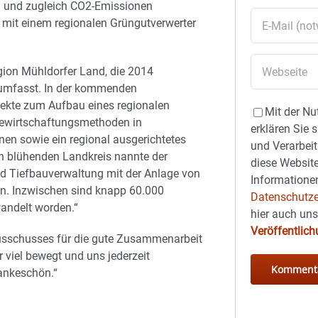
en und zugleich CO2-Emissionen
n mit einem regionalen Grüngutverwerter
gion Mühldorfer Land, die 2014
 umfasst. In der kommenden
jekte zum Aufbau eines regionalen
Mit der Nu
Bewirtschaftungsmethoden in
erklären Sie 
n sowie ein regional ausgerichtetes
und Verarbeit
en blühenden Landkreis nannte der
diese Website
nd Tiefbauverwaltung mit der Anlage von
Informationen
n. Inzwischen sind knapp 60.000
Datenschutze
andelt worden.“
hier auch un
Veröffentlic
Ausschusses für die gute Zusammenarbeit
viel bewegt und uns jederzeit
Dankeschön.“