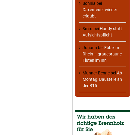
Sonnia
bei
Daxenfeuer wieder
erlaubt
3mrd
bei
Handy statt
Aufsichtspflicht
Johann
bei
Ebbe im
Rhein – grauebraune
Fluten im Inn
Munner Benne
bei
Ab
Montag: Baustelle an
der B15