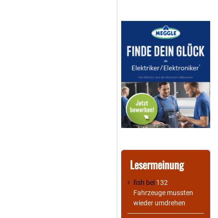
Lesermeinung
fish
bei
132
Fahrzeuge mussten
wieder umdrehen