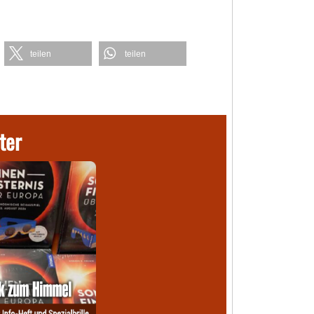
teilen
teilen
ter