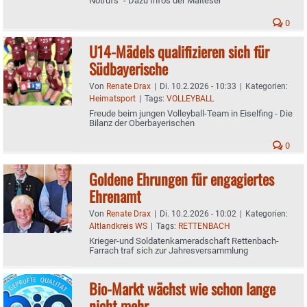
Notrufs" - Dazu Infos der Malteser
0
U14-Mädels qualifizieren sich für
Südbayerische
Von
Renate Drax
|
Di. 10.2.2026 - 10:33
|
Kategorien:
Heimatsport
|
Tags:
VOLLEYBALL
Freude beim jungen Volleyball-Team in Eiselfing - Die
Bilanz der Oberbayerischen
0
Goldene Ehrungen für engagiertes
Ehrenamt
Von
Renate Drax
|
Di. 10.2.2026 - 10:02
|
Kategorien:
Altlandkreis WS
|
Tags:
RETTENBACH
Krieger-und Soldatenkameradschaft Rettenbach-
Farrach traf sich zur Jahresversammlung
Bio-Markt wächst wie schon lange
nicht mehr