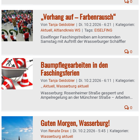
0
„Vorhang auf – Farbenrausch“
Von
Tanja Geidobler
|
Di. 10.2.2026 - 6:21
|
Kategorien:
Aktuell
,
Altlandkreis WS
|
Tags:
EISELFING
Eiselfinger Faschingstreiben am kommenden
Samstag mit Auftritt der Wasserburger Schäffler
0
Baumpflegearbeiten in den
Faschingsferien
Von
Tanja Geidobler
|
Di. 10.2.2026 - 6:11
|
Kategorien:
.
,
Aktuell
,
Wasserburg aktuell
Wasserburg: Rosenheimer Straße gesperrt und
Ampelregelung an der Münchner Straße – Arbeiten
auch am Osterholzweg sowie zwischen Rottmoos
und Koblberg
0
Guten Morgen, Wasserburg!
Von
Renate Drax
|
Di. 10.2.2026 - 5:45
|
Kategorien:
Wasserburg aktuell