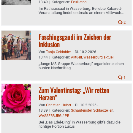
13:49
|
Kategorien:
Feuilleton
Im Rathaussaal in Wasserburg: Beliebte Kabarett-
Veranstaltung findet erstmals an einem Mittwoch
statt
2
Faschingsgaudi im Zeichen der
Inklusion
Von
Tanja Geidobler
|
Di. 10.2.2026 -
13:44
|
Kategorien:
Aktuell
,
Wasserburg aktuell
„Junge MS-Gruppe Wasserburg“ organisierte einen
bunten Nachmittag
1
Zum Valentinstag: „Wir retten
Herzen“
Von
Christian Huber
|
Di. 10.2.2026 -
13:39
|
Kategorien:
Schaufenster
,
Schlagzeilen
,
WASSERBURG / PR
Bei „Das Edel-Ding" in Wasserburg gibt's dazu die
richtige Portion Luxus