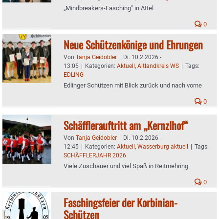
„Mindbreakers-Fasching" in Attel
0
Neue Schützenkönige und Ehrungen
Von
Tanja Geidobler
|
Di. 10.2.2026 -
13:05
|
Kategorien:
Aktuell
,
Altlandkreis WS
|
Tags:
EDLING
Edlinger Schützen mit Blick zurück und nach vorne
0
Schäfflerauftritt am „Kernzlhof“
Von
Tanja Geidobler
|
Di. 10.2.2026 -
12:45
|
Kategorien:
Aktuell
,
Wasserburg aktuell
|
Tags:
SCHÄFFLERJAHR 2026
Viele Zuschauer und viel Spaß in Reitmehring
0
Faschingsfeier der Korbinian-
Schützen