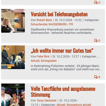
0
Vorsicht bei Telefonangeboten
Von
Robert Berer
|
Di. 10.2.2026 - 13:32
|
Kategorien:
Schaufenster
,
WASSERBURG / PR
Stadtwerke Wasserburg warnen vor unseriösen
Stromanrufen - beherzte Reaktion verhinderte
Vertragsfalle
0
„Ich wollte immer nur Gutes tun“
Von
Peter Rink
|
Di. 10.2.2026 - 13:27
|
Kategorien:
.
,
Aktuell
,
Schlagzeilen
In Reitmehring Polizisten verletzt - 53-jähriger Mann
sieht sich als „König von Babylon“ und steht nun vor
Gericht
8
Volle Tanzfläche und ausgelassene
Stimmung
Von
Tanja Geidobler
|
Di. 10.2.2026 -
13:15
|
Kategorien:
Aktuell
,
Wasserburg aktuell