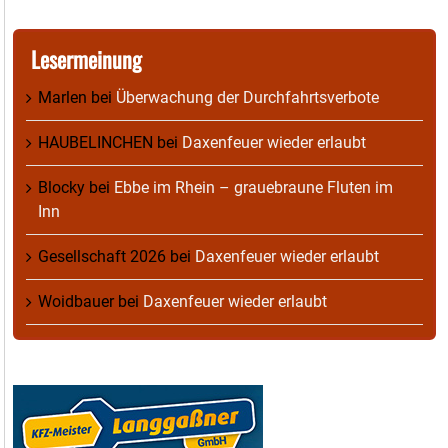
Lesermeinung
Marlen
bei
Überwachung der Durchfahrtsverbote
HAUBELINCHEN
bei
Daxenfeuer wieder erlaubt
Blocky
bei
Ebbe im Rhein – grauebraune Fluten im
Inn
Gesellschaft 2026
bei
Daxenfeuer wieder erlaubt
Woidbauer
bei
Daxenfeuer wieder erlaubt