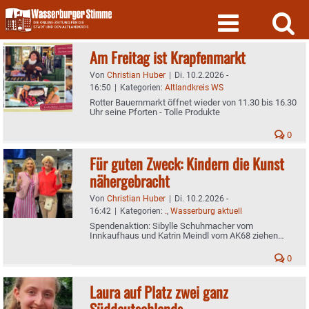
Skip
to
content
Am Freitag ist Krapfenmarkt
Von
Christian Huber
|
Di. 10.2.2026 -
16:50
|
Kategorien:
Altlandkreis WS
Rotter Bauernmarkt öffnet wieder von 11.30 bis 16.30
Uhr seine Pforten - Tolle Produkte
0
Für guten Zweck: Kindern die Kunst
nähergebracht
Von
Christian Huber
|
Di. 10.2.2026 -
16:42
|
Kategorien:
.
,
Wasserburg aktuell
Spendenaktion: Sibylle Schuhmacher vom
Innkaufhaus und Katrin Meindl vom AK68 ziehen
positive Bilanz
0
Laura auf Platz zwei ganz
Süddeutschlands