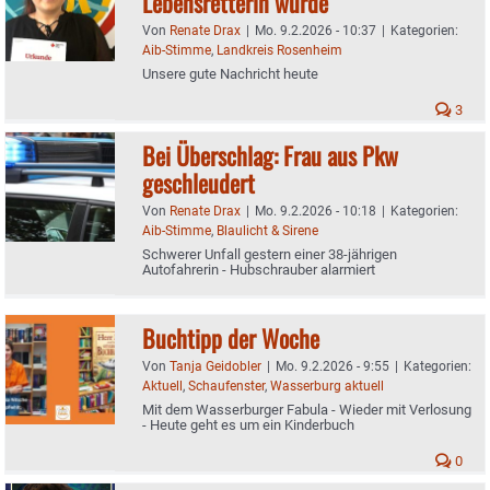
Lebensretterin wurde
Von
Renate Drax
|
Mo. 9.2.2026 - 10:37
|
Kategorien:
Aib-Stimme
,
Landkreis Rosenheim
Unsere gute Nachricht heute
3
Bei Überschlag: Frau aus Pkw
geschleudert
Von
Renate Drax
|
Mo. 9.2.2026 - 10:18
|
Kategorien:
Aib-Stimme
,
Blaulicht & Sirene
Schwerer Unfall gestern einer 38-jährigen
Autofahrerin - Hubschrauber alarmiert
Buchtipp der Woche
Von
Tanja Geidobler
|
Mo. 9.2.2026 - 9:55
|
Kategorien:
Aktuell
,
Schaufenster
,
Wasserburg aktuell
Mit dem Wasserburger Fabula - Wieder mit Verlosung
- Heute geht es um ein Kinderbuch
0