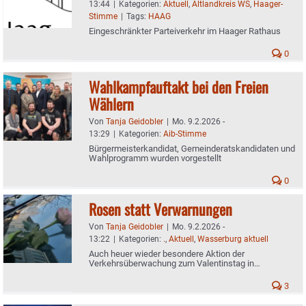
13:44
|
Kategorien:
Aktuell
,
Altlandkreis WS
,
Haager-
Stimme
|
Tags:
HAAG
Eingeschränkter Parteiverkehr im Haager Rathaus
0
Wahlkampfauftakt bei den Freien
Wählern
Von
Tanja Geidobler
|
Mo. 9.2.2026 -
13:29
|
Kategorien:
Aib-Stimme
Bürgermeisterkandidat, Gemeinderatskandidaten und
Wahlprogramm wurden vorgestellt
0
Rosen statt Verwarnungen
Von
Tanja Geidobler
|
Mo. 9.2.2026 -
13:22
|
Kategorien:
.
,
Aktuell
,
Wasserburg aktuell
Auch heuer wieder besondere Aktion der
Verkehrsüberwachung zum Valentinstag in
Wasserburg
3