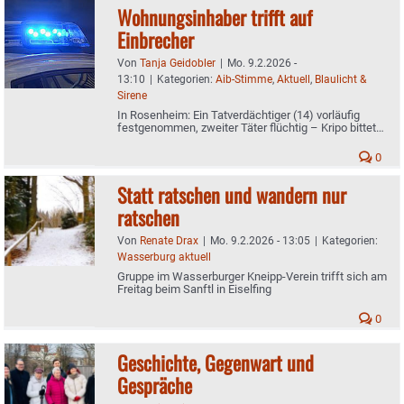
Wohnungsinhaber trifft auf
Einbrecher
Von
Tanja Geidobler
|
Mo. 9.2.2026 -
13:10
|
Kategorien:
Aib-Stimme
,
Aktuell
,
Blaulicht &
Sirene
In Rosenheim: Ein Tatverdächtiger (14) vorläufig
festgenommen, zweiter Täter flüchtig – Kripo bittet
um Hinweise
0
Statt ratschen und wandern nur
ratschen
Von
Renate Drax
|
Mo. 9.2.2026 - 13:05
|
Kategorien:
Wasserburg aktuell
Gruppe im Wasserburger Kneipp-Verein trifft sich am
Freitag beim Sanftl in Eiselfing
0
Geschichte, Gegenwart und
Gespräche