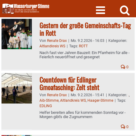
Skip
to
content
Gestern der große Gemeinschafts-Tag
in Rott
Von
Renate Drax
|
Mo. 9.2.2026 - 16:03
|
Kategorien:
Altlandkreis WS
|
Tags:
ROTT
Nach fast vier Jahren Bauzeit: Ein Pfarrheim für alle -
Feierlich neueröffnet und gesegnet
0
Countdown für Edlinger
Gmoafasching: Zelt steht
Von
Renate Drax
|
Mo. 9.2.2026 - 15:41
|
Kategorien:
.
,
Aib-Stimme
,
Altlandkreis WS
,
Haager-Stimme
|
Tags:
EDLING
Helfer bereiten alles für kommenden Sonntag vor -
Morgen gibt's die Zugnummern
0