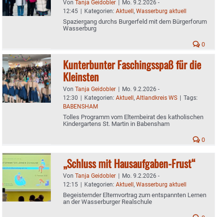
Von
Tanja Geidobler
|
Mo. 9.2.2026 -
12:45
|
Kategorien:
Aktuell
,
Wasserburg aktuell
Spaziergang durchs Burgerfeld mit dem Bürgerforum
Wasserburg
0
Kunterbunter Faschingsspaß für die
Kleinsten
Von
Tanja Geidobler
|
Mo. 9.2.2026 -
12:30
|
Kategorien:
Aktuell
,
Altlandkreis WS
|
Tags:
BABENSHAM
Tolles Programm vom Elternbeirat des katholischen
Kindergartens St. Martin in Babensham
0
„Schluss mit Hausaufgaben-Frust“
Von
Tanja Geidobler
|
Mo. 9.2.2026 -
12:15
|
Kategorien:
Aktuell
,
Wasserburg aktuell
Begeisternder Elternvortrag zum entspannten Lernen
an der Wasserburger Realschule