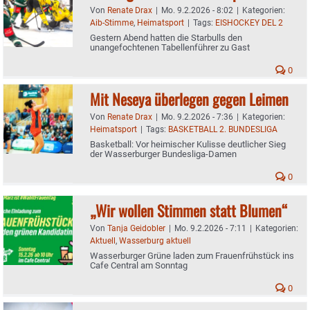
Von
Renate Drax
|
Mo. 9.2.2026 - 8:02
|
Kategorien:
Aib-Stimme
,
Heimatsport
|
Tags:
EISHOCKEY DEL 2
Gestern Abend hatten die Starbulls den
unangefochtenen Tabellenführer zu Gast
0
Mit Neseya überlegen gegen Leimen
Von
Renate Drax
|
Mo. 9.2.2026 - 7:36
|
Kategorien:
Heimatsport
|
Tags:
BASKETBALL 2. BUNDESLIGA
Basketball: Vor heimischer Kulisse deutlicher Sieg
der Wasserburger Bundesliga-Damen
0
„Wir wollen Stimmen statt Blumen“
Von
Tanja Geidobler
|
Mo. 9.2.2026 - 7:11
|
Kategorien:
Aktuell
,
Wasserburg aktuell
Wasserburger Grüne laden zum Frauenfrühstück ins
Cafe Central am Sonntag
0