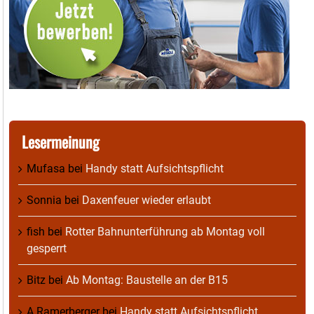
Lesermeinung
Mufasa
bei
Handy statt Aufsichtspflicht
Sonnia
bei
Daxenfeuer wieder erlaubt
fish
bei
Rotter Bahnunterführung ab Montag voll
gesperrt
Bitz
bei
Ab Montag: Baustelle an der B15
A Ramerberger
bei
Handy statt Aufsichtspflicht