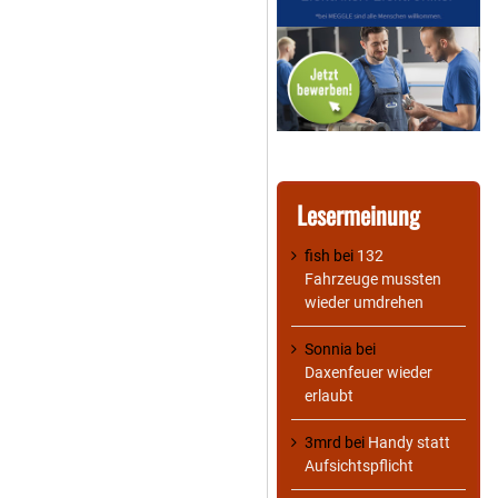
Lesermeinung
fish
bei
132
Fahrzeuge mussten
wieder umdrehen
Sonnia
bei
Daxenfeuer wieder
erlaubt
3mrd
bei
Handy statt
Aufsichtspflicht