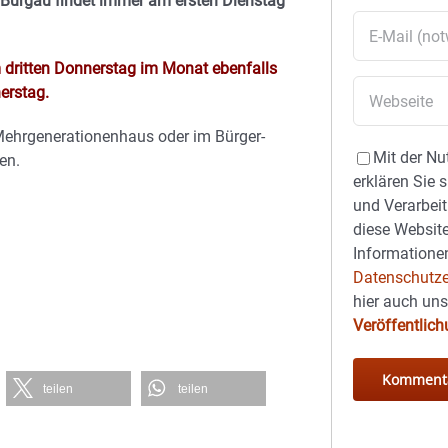
 Burgau findet immer am ersten Dienstag
m dritten Donnerstag im Monat ebenfalls
erstag.
 Mehrgenerationenhaus oder im Bürger-
Mit der Nu
en.
erklären Sie 
und Verarbeit
diese Website
Informationen
Datenschutze
hier auch un
Veröffentlic
teilen
teilen