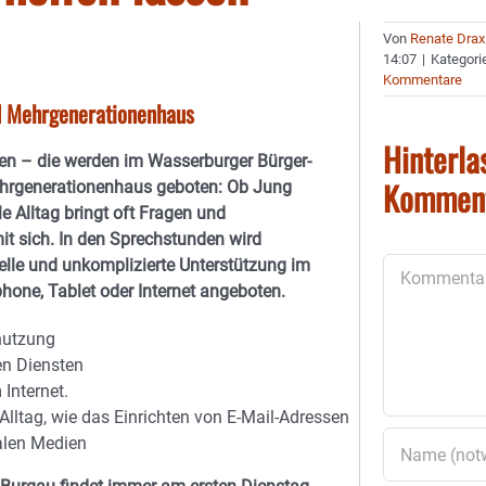
Von
Renate Drax
14:07
|
Kategori
Kommentare
d Mehrgenerationenhaus
Hinterla
en – die werden im Wasserburger Bürger-
Kommen
hrgenerationenhaus geboten: Ob Jung
le Alltag bringt oft Fragen und
t sich. In den Sprechstunden wird
uelle und unkomplizierte Unterstützung im
Kommentar
one, Tablet oder Internet angeboten.
enutzung
en Diensten
Internet.
Alltag, wie das Einrichten von E-Mail-Adressen
ialen Medien