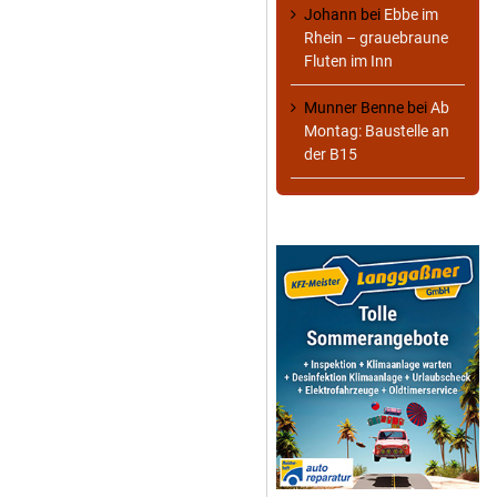
Johann
bei
Ebbe im
Rhein – grauebraune
Fluten im Inn
Munner Benne
bei
Ab
Montag: Baustelle an
der B15