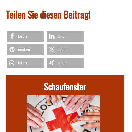
Teilen Sie diesen Beitrag!
teilen
teilen
merken
teilen
teilen
teilen
Schaufenster