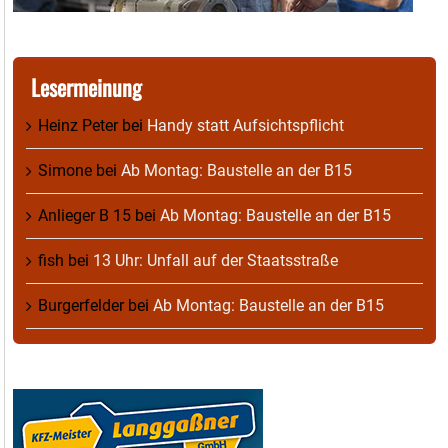
Lesermeinung
Heinz Peter
bei
Handy statt Aufsichtspflicht
Simone
bei
Ab Montag: Baustelle an der B15
Anlieger B 15
bei
Ab Montag: Baustelle an der B15
fish
bei
13 Uhr: Unfall auf der Staatsstraße
Burgerfelder
bei
Ab Montag: Baustelle an der B15