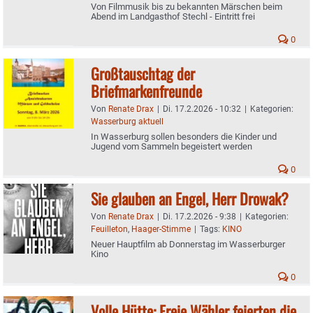
Von Filmmusik bis zu bekannten Märschen beim
Abend im Landgasthof Stechl - Eintritt frei
0
Großtauschtag der
Briefmarkenfreunde
Von
Renate Drax
|
Di. 17.2.2026 - 10:32
|
Kategorien:
Wasserburg aktuell
In Wasserburg sollen besonders die Kinder und
Jugend vom Sammeln begeistert werden
0
Sie glauben an Engel, Herr Drowak?
Von
Renate Drax
|
Di. 17.2.2026 - 9:38
|
Kategorien:
Feuilleton
,
Haager-Stimme
|
Tags:
KINO
Neuer Hauptfilm ab Donnerstag im Wasserburger
Kino
0
Volle Hütte: Freie Wähler feierten die