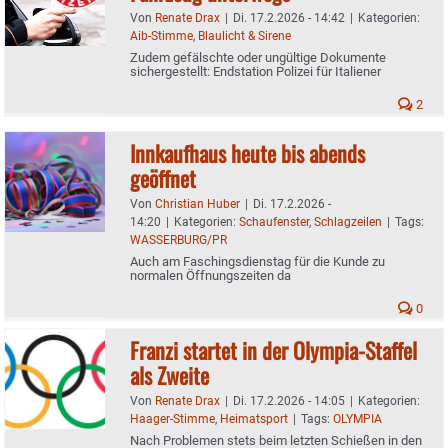
Von
Renate Drax
|
Di. 17.2.2026 - 14:42
|
Kategorien:
Aib-Stimme
,
Blaulicht & Sirene
Zudem gefälschte oder ungültige Dokumente
sichergestellt: Endstation Polizei für Italiener
2
Innkaufhaus heute bis abends
geöffnet
Von
Christian Huber
|
Di. 17.2.2026 -
14:20
|
Kategorien:
Schaufenster
,
Schlagzeilen
|
Tags:
WASSERBURG/PR
Auch am Faschingsdienstag für die Kunde zu
normalen Öffnungszeiten da
0
Franzi startet in der Olympia-Staffel
als Zweite
Von
Renate Drax
|
Di. 17.2.2026 - 14:05
|
Kategorien:
Haager-Stimme
,
Heimatsport
|
Tags:
OLYMPIA
Nach Problemen stets beim letzten Schießen in den