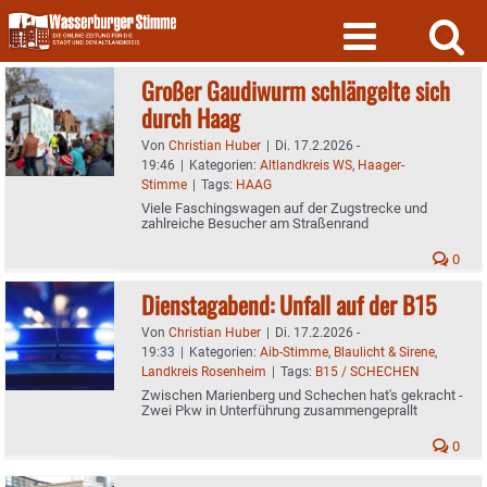
Skip
to
content
Großer Gaudiwurm schlängelte sich
durch Haag
Von
Christian Huber
|
Di. 17.2.2026 -
19:46
|
Kategorien:
Altlandkreis WS
,
Haager-
Stimme
|
Tags:
HAAG
Viele Faschingswagen auf der Zugstrecke und
zahlreiche Besucher am Straßenrand
0
Dienstagabend: Unfall auf der B15
Von
Christian Huber
|
Di. 17.2.2026 -
19:33
|
Kategorien:
Aib-Stimme
,
Blaulicht & Sirene
,
Landkreis Rosenheim
|
Tags:
B15 / SCHECHEN
Zwischen Marienberg und Schechen hat's gekracht -
Zwei Pkw in Unterführung zusammengeprallt
0