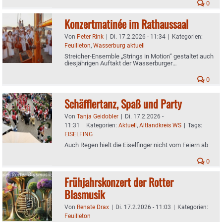
0
Konzertmatinée im Rathaussaal
Von
Peter Rink
|
Di. 17.2.2026 - 11:34
|
Kategorien:
Feuilleton
,
Wasserburg aktuell
Streicher-Ensemble „Strings in Motion“ gestaltet auch
diesjährigen Auftakt der Wasserburger
Rathauskonzerte
0
Schäfflertanz, Spaß und Party
Von
Tanja Geidobler
|
Di. 17.2.2026 -
11:31
|
Kategorien:
Aktuell
,
Altlandkreis WS
|
Tags:
EISELFING
Auch Regen hielt die Eiselfinger nicht vom Feiern ab
0
Frühjahrskonzert der Rotter
Blasmusik
Von
Renate Drax
|
Di. 17.2.2026 - 11:03
|
Kategorien:
Feuilleton