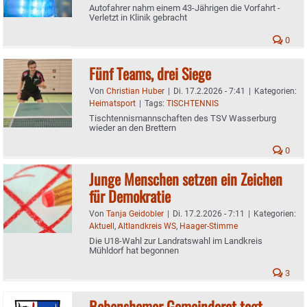
Autofahrer nahm einem 43-Jährigen die Vorfahrt -
Verletzt in Klinik gebracht
0
Fünf Teams, drei Siege
Von
Christian Huber
|
Di. 17.2.2026 - 7:41
|
Kategorien:
Heimatsport
|
Tags:
TISCHTENNIS
Tischtennismannschaften des TSV Wasserburg
wieder an den Brettern
0
Junge Menschen setzen ein Zeichen
für Demokratie
Von
Tanja Geidobler
|
Di. 17.2.2026 - 7:11
|
Kategorien:
Aktuell
,
Altlandkreis WS
,
Haager-Stimme
Die U18-Wahl zur Landratswahl im Landkreis
Mühldorf hat begonnen
3
Babenshamer Gemeinderat tagt