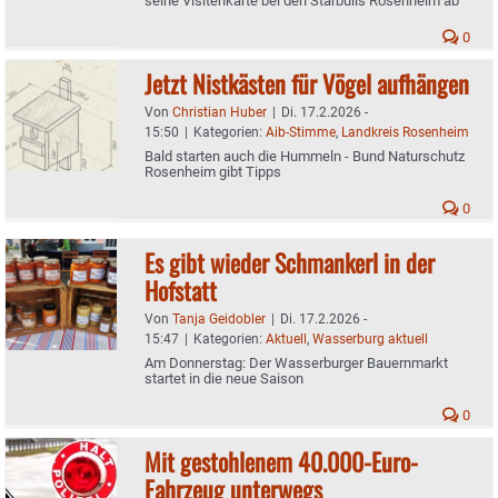
seine Visitenkarte bei den Starbulls Rosenheim ab
0
Jetzt Nistkästen für Vögel aufhängen
Von
Christian Huber
|
Di. 17.2.2026 -
15:50
|
Kategorien:
Aib-Stimme
,
Landkreis Rosenheim
Bald starten auch die Hummeln - Bund Naturschutz
Rosenheim gibt Tipps
0
Es gibt wieder Schmankerl in der
Hofstatt
Von
Tanja Geidobler
|
Di. 17.2.2026 -
15:47
|
Kategorien:
Aktuell
,
Wasserburg aktuell
Am Donnerstag: Der Wasserburger Bauernmarkt
startet in die neue Saison
0
Mit gestohlenem 40.000-Euro-
Fahrzeug unterwegs