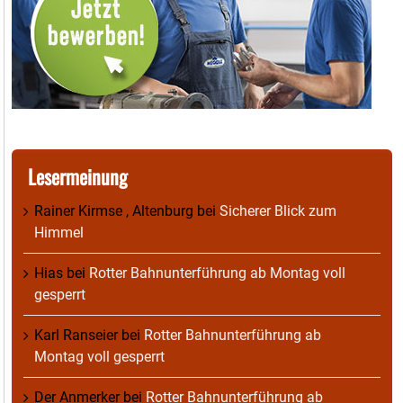
Lesermeinung
Rainer Kirmse , Altenburg
bei
Sicherer Blick zum
Himmel
Hias
bei
Rotter Bahnunterführung ab Montag voll
gesperrt
Karl Ranseier
bei
Rotter Bahnunterführung ab
Montag voll gesperrt
Der Anmerker
bei
Rotter Bahnunterführung ab