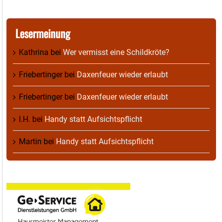
Lesermeinung
Kathrina
bei
Wer vermisst eine Schildkröte?
Friebertinger
bei
Daxenfeuer wieder erlaubt
Friebertinger
bei
Daxenfeuer wieder erlaubt
I.H.
bei
Handy statt Aufsichtspflicht
Martin
bei
Handy statt Aufsichtspflicht