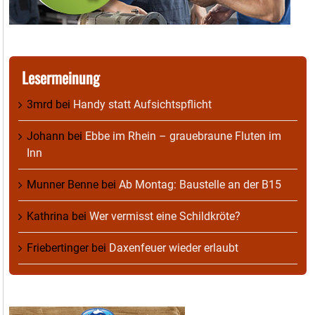
Lesermeinung
3mrd
bei
Handy statt Aufsichtspflicht
Johann
bei
Ebbe im Rhein – grauebraune Fluten im
Inn
Munner Benne
bei
Ab Montag: Baustelle an der B15
Kathrina
bei
Wer vermisst eine Schildkröte?
Friebertinger
bei
Daxenfeuer wieder erlaubt