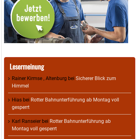
Lesermeinung
Rainer Kirmse , Altenburg
bei
Sicherer Blick zum
Himmel
Hias
bei
Rotter Bahnunterführung ab Montag voll
gesperrt
Karl Ranseier
bei
Rotter Bahnunterführung ab
Montag voll gesperrt