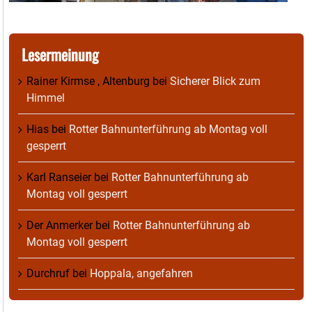
Lesermeinung
Rainer Kirmse , Altenburg
bei
Sicherer Blick zum
Himmel
Hias
bei
Rotter Bahnunterführung ab Montag voll
gesperrt
Karl Ranseier
bei
Rotter Bahnunterführung ab
Montag voll gesperrt
Der Anmerker
bei
Rotter Bahnunterführung ab
Montag voll gesperrt
Durchruf
bei
Hoppala, angefahren