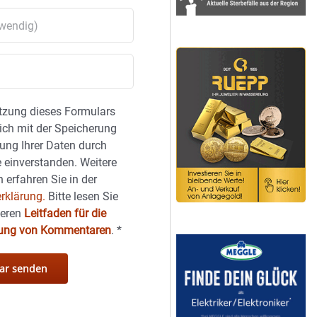
tzung dieses Formulars
sich mit der Speicherung
ung Ihrer Daten durch
 einverstanden. Weitere
 erfahren Sie in der
rklärung.
Bitte lesen Sie
seren
Leitfaden für die
hung von Kommentaren
.
*