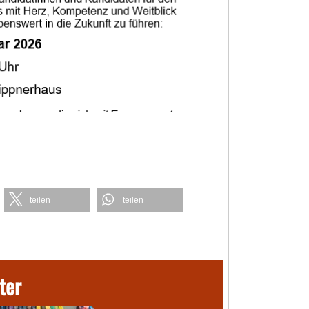
teilen
teilen
ter