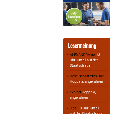
Lesermeinung
ALEXANDRA
bei
13
Uhr: Unfall auf der
Staatsstraße
Gesellschaft 2026
bei
Hoppala, angefahren
4×4
bei
Hoppala,
angefahren
J
bei
13 Uhr: Unfall
auf der Staatsstraße