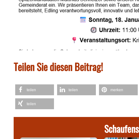
Teilen Sie diesen Beitrag!
teilen
teilen
merken
teilen
Schaufens