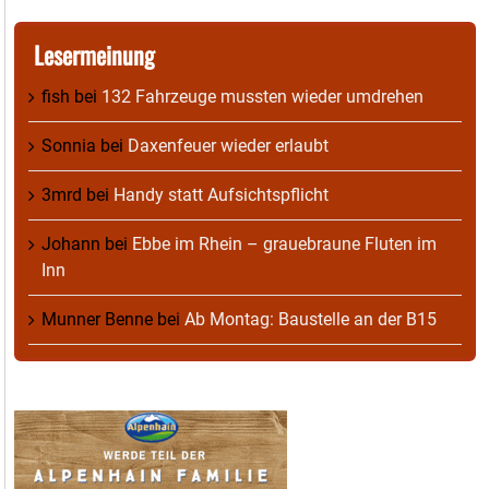
Lesermeinung
fish
bei
132 Fahrzeuge mussten wieder umdrehen
Sonnia
bei
Daxenfeuer wieder erlaubt
3mrd
bei
Handy statt Aufsichtspflicht
Johann
bei
Ebbe im Rhein – grauebraune Fluten im
Inn
Munner Benne
bei
Ab Montag: Baustelle an der B15