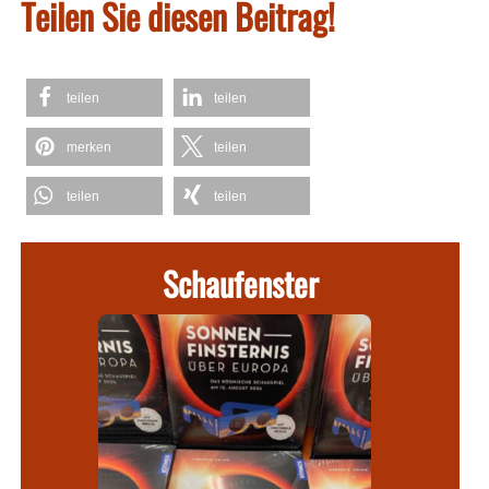
Teilen Sie diesen Beitrag!
teilen
teilen
merken
teilen
teilen
teilen
Schaufenster