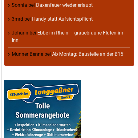
Sonnia
bei
Daxenfeuer wieder erlaubt
3mrd
bei
Handy statt Aufsichtspflicht
Johann
bei
Ebbe im Rhein – grauebraune Fluten im
Inn
Munner Benne
bei
Ab Montag: Baustelle an der B15