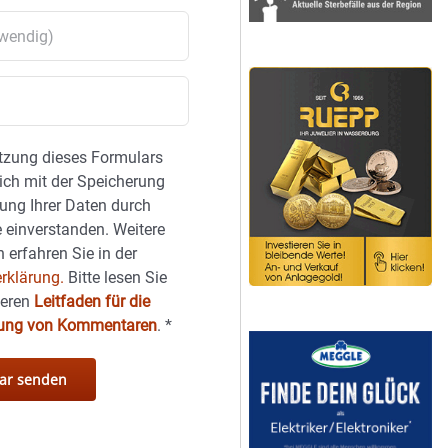
tzung dieses Formulars
sich mit der Speicherung
ung Ihrer Daten durch
 einverstanden. Weitere
 erfahren Sie in der
rklärung.
Bitte lesen Sie
seren
Leitfaden für die
hung von Kommentaren
.
*