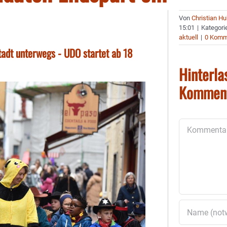
Von
Christian H
15:01
|
Kategori
aktuell
|
0 Komm
tadt unterwegs - UDO startet ab 18
Hinterla
Kommen
Kommentar