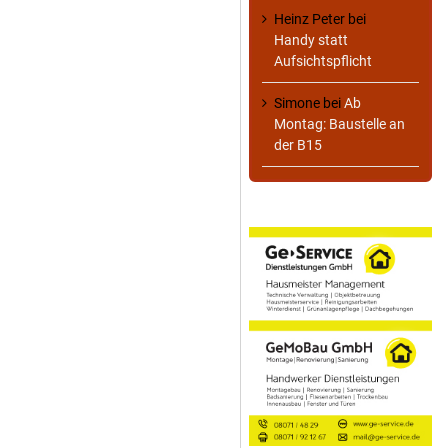
Heinz Peter
bei
Handy statt
Aufsichtspflicht
Simone
bei
Ab
Montag: Baustelle an
der B15