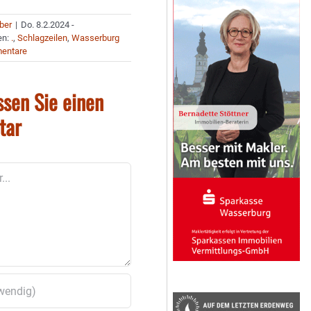
uber
|
Do. 8.2.2024 -
en:
.
,
Schlagzeilen
,
Wasserburg
entare
ssen Sie einen
tar