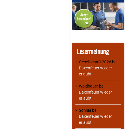
Lesermeinung
Gesellschaft 2026
bei
Daxenfeuer wieder
erlaubt
Woidbauer
bei
Daxenfeuer wieder
erlaubt
Sonnia
bei
Daxenfeuer wieder
erlaubt