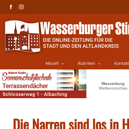
Skip
Facebook
Instagram
to
content
Aktuell
Rubriken
Kontakt
Die Narren sind los in 