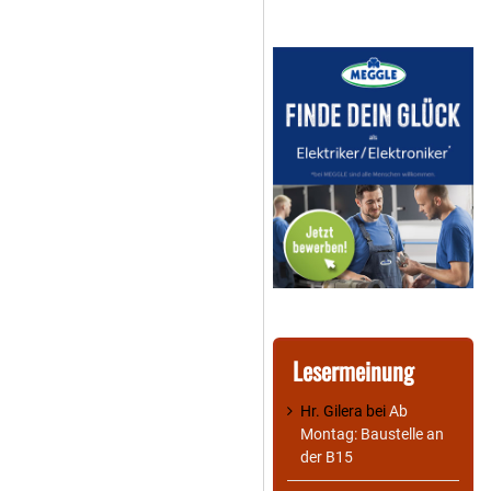
Lesermeinung
Hr. Gilera
bei
Ab
Montag: Baustelle an
der B15