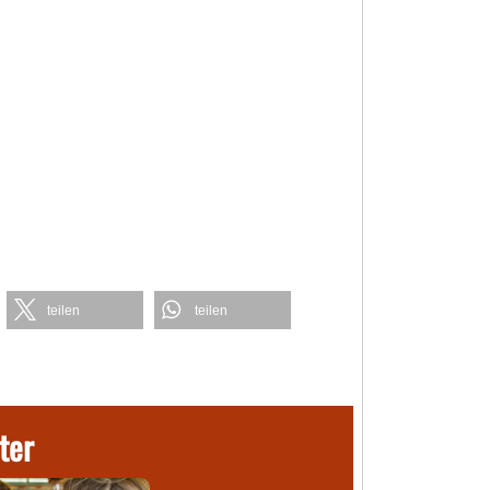
teilen
teilen
ter