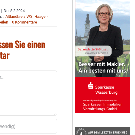
|
Do. 8.2.2024 -
n:
.
,
Altlandkreis WS
,
Haager-
eilen
|
0 Kommentare
ssen Sie einen
tar