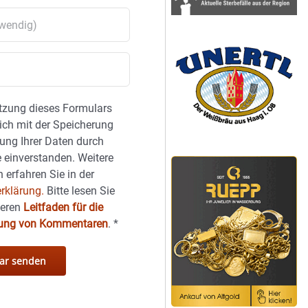
tzung dieses Formulars
sich mit der Speicherung
ung Ihrer Daten durch
 einverstanden. Weitere
 erfahren Sie in der
rklärung.
Bitte lesen Sie
seren
Leitfaden für die
hung von Kommentaren
.
*