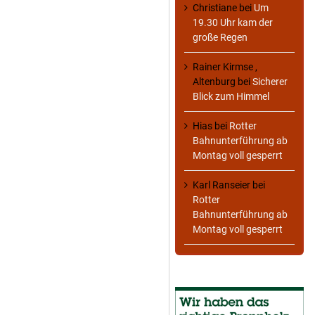
Christiane
bei
Um
19.30 Uhr kam der
große Regen
Rainer Kirmse ,
Altenburg
bei
Sicherer
Blick zum Himmel
Hias
bei
Rotter
Bahnunterführung ab
Montag voll gesperrt
Karl Ranseier
bei
Rotter
Bahnunterführung ab
Montag voll gesperrt