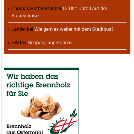
Thomas Hofmeister
bei
13 Uhr: Unfall auf der
Staatsstraße
Landei
bei
Wie geht es weiter mit dem Stadtbus?
HW
bei
Hoppala, angefahren