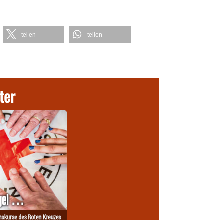
teilen
teilen
ter