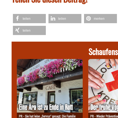
teilen
teilen
merken
teilen
Schaufens