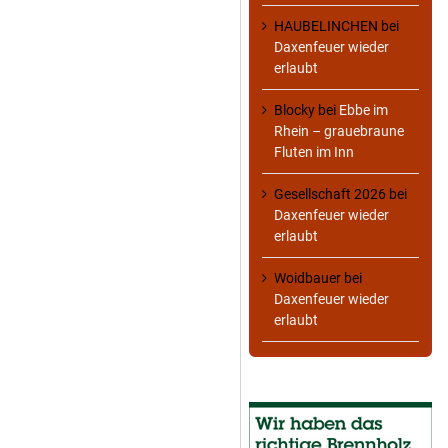
HAUBELINCHEN
bei
Daxenfeuer wieder
erlaubt
Blocky
bei
Ebbe im
Rhein – grauebraune
Fluten im Inn
Gesellschaft 2026
bei
Daxenfeuer wieder
erlaubt
Woidbauer
bei
Daxenfeuer wieder
erlaubt